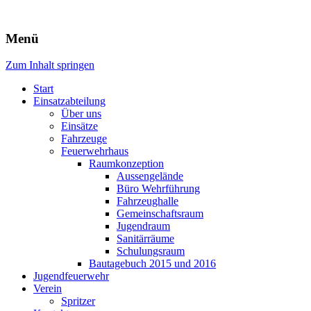
Freiwillige Feuerwehr Rodheim
Menü
v.d.H.
Zum Inhalt springen
Start
Einsatzabteilung
Über uns
Einsätze
Fahrzeuge
Feuerwehrhaus
Raumkonzeption
Aussengelände
Büro Wehrführung
Fahrzeughalle
Gemeinschaftsraum
Jugendraum
Sanitärräume
Schulungsraum
Bautagebuch 2015 und 2016
Jugendfeuerwehr
Verein
Spritzer