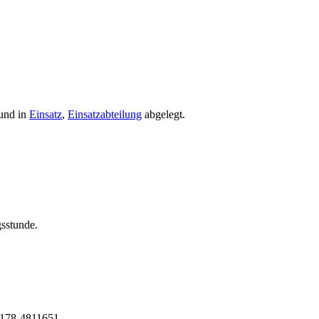
und in
Einsatz
,
Einsatzabteilung
abgelegt.
gsstunde.
178-4811651