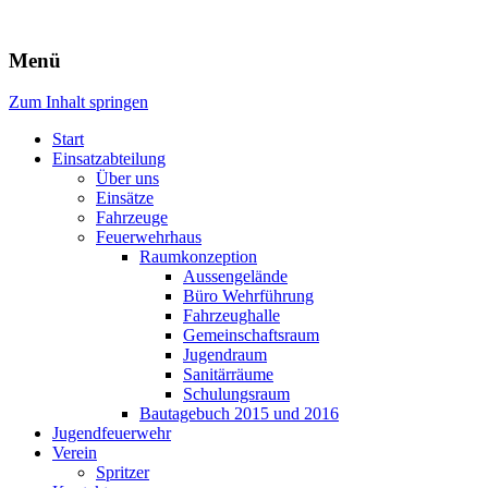
Freiwillige Feuerwehr Rodheim 
Menü
Zum Inhalt springen
Start
Einsatzabteilung
Über uns
Einsätze
Fahrzeuge
Feuerwehrhaus
Raumkonzeption
Aussengelände
Büro Wehrführung
Fahrzeughalle
Gemeinschaftsraum
Jugendraum
Sanitärräume
Schulungsraum
Bautagebuch 2015 und 2016
Jugendfeuerwehr
Verein
Spritzer