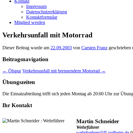
Kontakt
Impressum
Datenschutzerklärung
Kontaktformular
Mitglied werden
Verkehrsunfall mit Motorrad
Dieser Beitrag wurde am
22.09.2003
von
Carsten Franz
geschrieben 
Beitragsnavigation
←
Ölspur
Verkehrsunfall mit brennendem Motorrad
→
Übungszeiten
Die Einsatzabteilung trifft sich jeden Montag ab 20:00 Uhr zur Übun
Ihr Kontakt
Martin Schneider
Wehrführer
wehrfuehrer@ff-rodheim.de
0