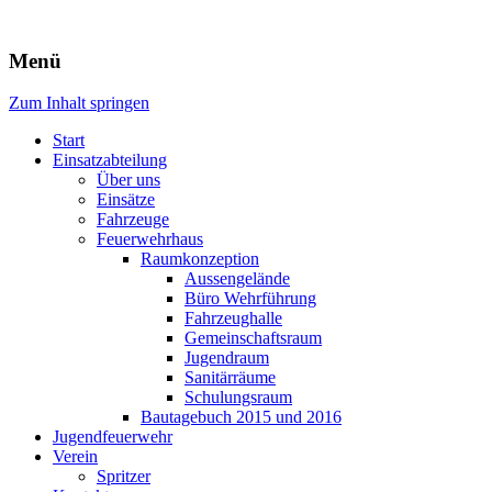
Freiwillige Feuerwehr Rodheim
Menü
v.d.H.
Zum Inhalt springen
Start
Einsatzabteilung
Über uns
Einsätze
Fahrzeuge
Feuerwehrhaus
Raumkonzeption
Aussengelände
Büro Wehrführung
Fahrzeughalle
Gemeinschaftsraum
Jugendraum
Sanitärräume
Schulungsraum
Bautagebuch 2015 und 2016
Jugendfeuerwehr
Verein
Spritzer