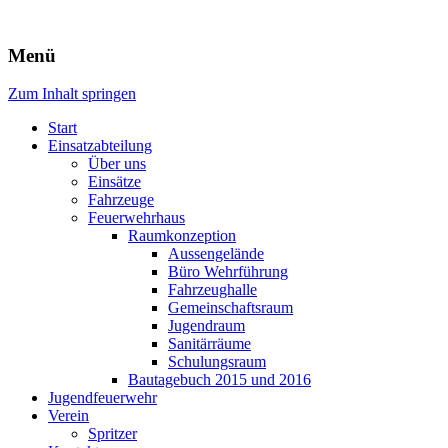
Freiwillige Feuerwehr Rodheim
Menü
v.d.H.
Zum Inhalt springen
Start
Einsatzabteilung
Über uns
Einsätze
Fahrzeuge
Feuerwehrhaus
Raumkonzeption
Aussengelände
Büro Wehrführung
Fahrzeughalle
Gemeinschaftsraum
Jugendraum
Sanitärräume
Schulungsraum
Bautagebuch 2015 und 2016
Jugendfeuerwehr
Verein
Spritzer