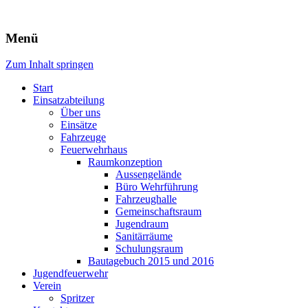
Freiwillige Feuerwehr Rodheim 
Menü
Zum Inhalt springen
Start
Einsatzabteilung
Über uns
Einsätze
Fahrzeuge
Feuerwehrhaus
Raumkonzeption
Aussengelände
Büro Wehrführung
Fahrzeughalle
Gemeinschaftsraum
Jugendraum
Sanitärräume
Schulungsraum
Bautagebuch 2015 und 2016
Jugendfeuerwehr
Verein
Spritzer