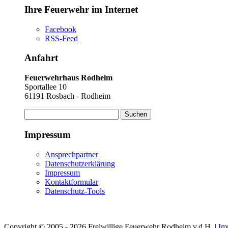
Ihre Feuerwehr im Internet
Facebook
RSS-Feed
Anfahrt
Feuerwehrhaus Rodheim
Sportallee 10
61191 Rosbach - Rodheim
Suchen
nach:
Impressum
Ansprechpartner
Datenschutzerklärung
Impressum
Kontaktformular
Datenschutz-Tools
Copyright © 2005 - 2026 Freiwillige Feuerwehr Rodheim v.d.H. |
Im