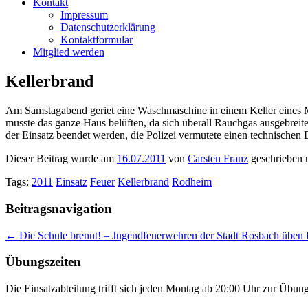
Kontakt
Impressum
Datenschutzerklärung
Kontaktformular
Mitglied werden
Kellerbrand
Am Samstagabend geriet eine Waschmaschine in einem Keller eines 
musste das ganze Haus belüften, da sich überall Rauchgas ausgebreite
der Einsatz beendet werden, die Polizei vermutete einen technischen 
Dieser Beitrag wurde am
16.07.2011
von
Carsten Franz
geschrieben 
Tags:
2011
Einsatz
Feuer
Kellerbrand
Rodheim
Beitragsnavigation
←
Die Schule brennt! – Jugendfeuerwehren der Stadt Rosbach üben 
Übungszeiten
Die Einsatzabteilung trifft sich jeden Montag ab 20:00 Uhr zur Übun