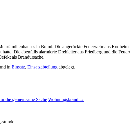
Mehrfamilienhauses in Brand. Die angerückte Feuerwehr aus Rodheim 
t hatte. Die ebenfalls alarmierte Drehleiter aus Friedberg und die Feu
Defekt als Brandursache.
und in
Einsatz
,
Einsatzabteilung
abgelegt.
für die gemeinsame Sache
Wohnungsbrand
→
gsstunde.