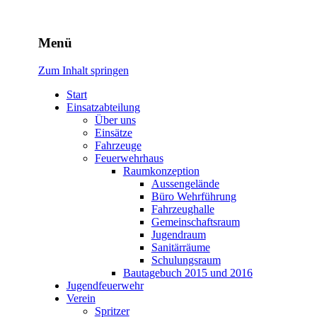
Freiwillige Feuerwehr
Menü
Rodheim v.d.H.
Zum Inhalt springen
Start
Einsatzabteilung
Über uns
Einsätze
Fahrzeuge
Feuerwehrhaus
Raumkonzeption
Aussengelände
Büro Wehrführung
Fahrzeughalle
Gemeinschaftsraum
Jugendraum
Sanitärräume
Schulungsraum
Bautagebuch 2015 und 2016
Jugendfeuerwehr
Verein
Spritzer