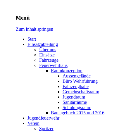
Freiwillige Feuerwehr
Menü
Rodheim v.d.H.
Zum Inhalt springen
Start
Einsatzabteilung
Über uns
Einsätze
Fahrzeuge
Feuerwehrhaus
Raumkonzeption
Aussengelände
Büro Wehrführung
Fahrzeughalle
Gemeinschaftsraum
Jugendraum
Sanitärräume
Schulungsraum
Bautagebuch 2015 und 2016
Jugendfeuerwehr
Verein
Spritzer