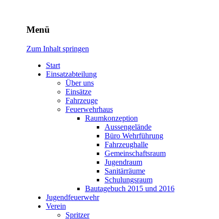
Freiwillige Feuerwehr Rodhe
Menü
Zum Inhalt springen
Start
Einsatzabteilung
Über uns
Einsätze
Fahrzeuge
Feuerwehrhaus
Raumkonzeption
Aussengelände
Büro Wehrführung
Fahrzeughalle
Gemeinschaftsraum
Jugendraum
Sanitärräume
Schulungsraum
Bautagebuch 2015 und 2016
Jugendfeuerwehr
Verein
Spritzer