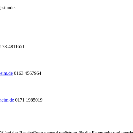
gsstunde.
178-4811651
heim.de
0163 4567964
heim.de
0171 1985019
.V. bei der Beschaffung neuer Ausrüstung für die Feuerwehr und werde