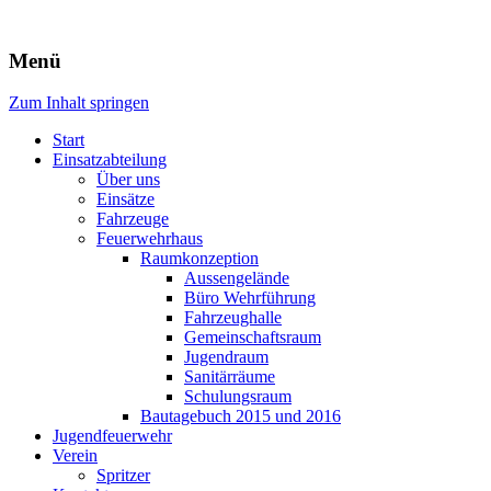
Freiwillige Feuerwehr Rodheim 
Menü
Zum Inhalt springen
Start
Einsatzabteilung
Über uns
Einsätze
Fahrzeuge
Feuerwehrhaus
Raumkonzeption
Aussengelände
Büro Wehrführung
Fahrzeughalle
Gemeinschaftsraum
Jugendraum
Sanitärräume
Schulungsraum
Bautagebuch 2015 und 2016
Jugendfeuerwehr
Verein
Spritzer