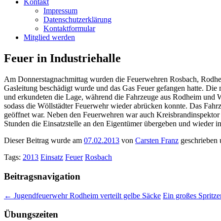
Kontakt
Impressum
Datenschutzerklärung
Kontaktformular
Mitglied werden
Feuer in Industriehalle
Am Donnerstagnachmittag wurden die Feuerwehren Rosbach, Rodheim,
Gasleitung beschädigt wurde und das Gas Feuer gefangen hatte. Die 
und erkundeten die Lage, während die Fahrzeuge aus Rodheim und Wöll
sodass die Wöllstädter Feuerwehr wieder abrücken konnte. Das Fahrze
geöffnet war. Neben den Feuerwehren war auch Kreisbrandinspektor 
Stunden die Einsatzstelle an den Eigentümer übergeben und wieder 
Dieser Beitrag wurde am
07.02.2013
von
Carsten Franz
geschrieben 
Tags:
2013
Einsatz
Feuer
Rosbach
Beitragsnavigation
←
Jugendfeuerwehr Rodheim verteilt gelbe Säcke
Ein großes Spritze
Übungszeiten