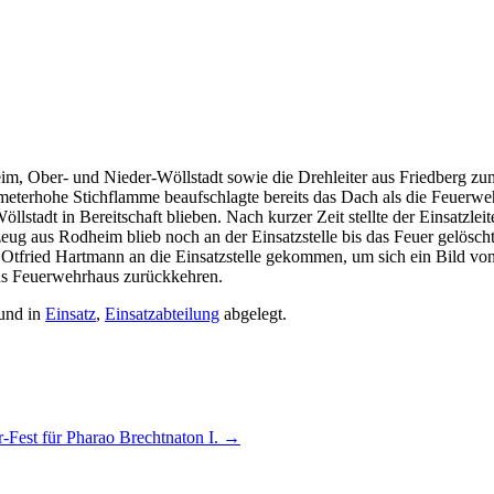
 Ober- und Nieder-Wöllstadt sowie die Drehleiter aus Friedberg zum
meterhohe Stichflamme beaufschlagte bereits das Dach als die Feuerwe
stadt in Bereitschaft blieben. Nach kurzer Zeit stellte der Einsatzle
ug aus Rodheim blieb noch an der Einsatzstelle bis das Feuer gelösch
Otfried Hartmann an die Einsatzstelle gekommen, um sich ein Bild von
ins Feuerwehrhaus zurückkehren.
und in
Einsatz
,
Einsatzabteilung
abgelegt.
r-Fest für Pharao Brechtnaton I.
→