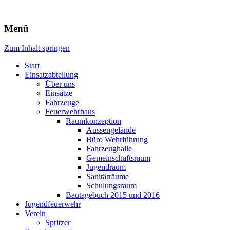
Freiwillige Feuerwehr Rodheim
Menü
v.d.H.
Zum Inhalt springen
Start
Einsatzabteilung
Über uns
Einsätze
Fahrzeuge
Feuerwehrhaus
Raumkonzeption
Aussengelände
Büro Wehrführung
Fahrzeughalle
Gemeinschaftsraum
Jugendraum
Sanitärräume
Schulungsraum
Bautagebuch 2015 und 2016
Jugendfeuerwehr
Verein
Spritzer