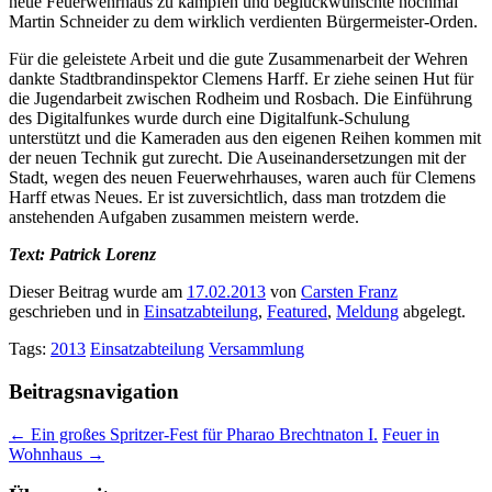
neue Feuerwehrhaus zu kämpfen und beglückwünschte nochmal
Martin Schneider zu dem wirklich verdienten Bürgermeister-Orden.
Für die geleistete Arbeit und die gute Zusammenarbeit der Wehren
dankte Stadtbrandinspektor Clemens Harff. Er ziehe seinen Hut für
die Jugendarbeit zwischen Rodheim und Rosbach. Die Einführung
des Digitalfunkes wurde durch eine Digitalfunk-Schulung
unterstützt und die Kameraden aus den eigenen Reihen kommen mit
der neuen Technik gut zurecht. Die Auseinandersetzungen mit der
Stadt, wegen des neuen Feuerwehrhauses, waren auch für Clemens
Harff etwas Neues. Er ist zuversichtlich, dass man trotzdem die
anstehenden Aufgaben zusammen meistern werde.
Text: Patrick Lorenz
Dieser Beitrag wurde am
17.02.2013
von
Carsten Franz
geschrieben und in
Einsatzabteilung
,
Featured
,
Meldung
abgelegt.
Tags:
2013
Einsatzabteilung
Versammlung
Beitragsnavigation
←
Ein großes Spritzer-Fest für Pharao Brechtnaton I.
Feuer in
Wohnhaus
→