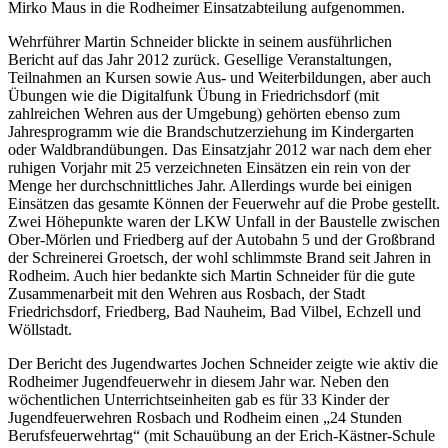
Mirko Maus in die Rodheimer Einsatzabteilung aufgenommen.
Wehrführer Martin Schneider blickte in seinem ausführlichen
Bericht auf das Jahr 2012 zurück. Gesellige Veranstaltungen,
Teilnahmen an Kursen sowie Aus- und Weiterbildungen, aber auch
Übungen wie die Digitalfunk Übung in Friedrichsdorf (mit
zahlreichen Wehren aus der Umgebung) gehörten ebenso zum
Jahresprogramm wie die Brandschutzerziehung im Kindergarten
oder Waldbrandübungen. Das Einsatzjahr 2012 war nach dem eher
ruhigen Vorjahr mit 25 verzeichneten Einsätzen ein rein von der
Menge her durchschnittliches Jahr. Allerdings wurde bei einigen
Einsätzen das gesamte Können der Feuerwehr auf die Probe gestellt.
Zwei Höhepunkte waren der LKW Unfall in der Baustelle zwischen
Ober-Mörlen und Friedberg auf der Autobahn 5 und der Großbrand
der Schreinerei Groetsch, der wohl schlimmste Brand seit Jahren in
Rodheim. Auch hier bedankte sich Martin Schneider für die gute
Zusammenarbeit mit den Wehren aus Rosbach, der Stadt
Friedrichsdorf, Friedberg, Bad Nauheim, Bad Vilbel, Echzell und
Wöllstadt.
Der Bericht des Jugendwartes Jochen Schneider zeigte wie aktiv die
Rodheimer Jugendfeuerwehr in diesem Jahr war. Neben den
wöchentlichen Unterrichtseinheiten gab es für 33 Kinder der
Jugendfeuerwehren Rosbach und Rodheim einen „24 Stunden
Berufsfeuerwehrtag“ (mit Schauübung an der Erich-Kästner-Schule