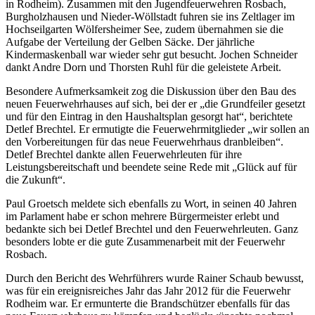
in Rodheim). Zusammen mit den Jugendfeuerwehren Rosbach,
Burgholzhausen und Nieder-Wöllstadt fuhren sie ins Zeltlager im
Hochseilgarten Wölfersheimer See, zudem übernahmen sie die
Aufgabe der Verteilung der Gelben Säcke. Der jährliche
Kindermaskenball war wieder sehr gut besucht. Jochen Schneider
dankt Andre Dorn und Thorsten Ruhl für die geleistete Arbeit.
Besondere Aufmerksamkeit zog die Diskussion über den Bau des
neuen Feuerwehrhauses auf sich, bei der er „die Grundfeiler gesetzt
und für den Eintrag in den Haushaltsplan gesorgt hat“, berichtete
Detlef Brechtel. Er ermutigte die Feuerwehrmitglieder „wir sollen an
den Vorbereitungen für das neue Feuerwehrhaus dranbleiben“.
Detlef Brechtel dankte allen Feuerwehrleuten für ihre
Leistungsbereitschaft und beendete seine Rede mit „Glück auf für
die Zukunft“.
Paul Groetsch meldete sich ebenfalls zu Wort, in seinen 40 Jahren
im Parlament habe er schon mehrere Bürgermeister erlebt und
bedankte sich bei Detlef Brechtel und den Feuerwehrleuten. Ganz
besonders lobte er die gute Zusammenarbeit mit der Feuerwehr
Rosbach.
Durch den Bericht des Wehrführers wurde Rainer Schaub bewusst,
was für ein ereignisreiches Jahr das Jahr 2012 für die Feuerwehr
Rodheim war. Er ermunterte die Brandschützer ebenfalls für das