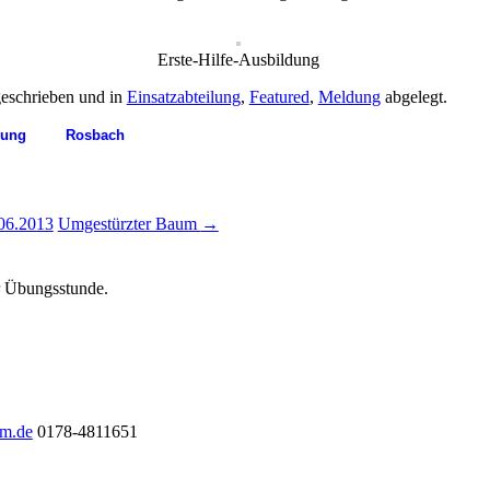
Erste-Hilfe-Ausbildung
eschrieben und in
Einsatzabteilung
,
Featured
,
Meldung
abgelegt.
dung
Rosbach
06.2013
Umgestürzter Baum
→
ur Übungsstunde.
im.de
0178-4811651