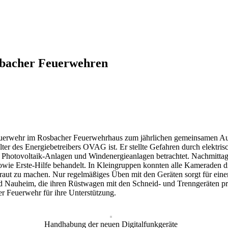
sbacher Feuerwehren
uerwehr im Rosbacher Feuerwehrhaus zum jährlichen gemeinsamen Ausbi
lter des Energiebetreibers OVAG ist. Er stellte Gefahren durch elektr
 Photovoltaik-Anlagen und Windenergieanlagen betrachtet. Nachmitta
ie Erste-Hilfe behandelt. In Kleingruppen konnten alle Kameraden di
rtraut zu machen. Nur regelmäßiges Üben mit den Geräten sorgt für ei
Nauheim, die ihren Rüstwagen mit den Schneid- und Trenngeräten präs
Feuerwehr für ihre Unterstützung.
Handhabung der neuen Digitalfunkgeräte