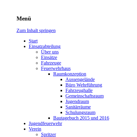
Freiwillige Feuerwehr Rodhe
Menü
Zum Inhalt springen
Start
Einsatzabteilung
Über uns
Einsätze
Fahrzeuge
Feuerwehrhaus
Raumkonzeption
Aussengelände
Büro Wehrführung
Fahrzeughalle
Gemeinschaftsraum
Jugendraum
Sanitärräume
Schulungsraum
Bautagebuch 2015 und 2016
Jugendfeuerwehr
Verein
Spritzer