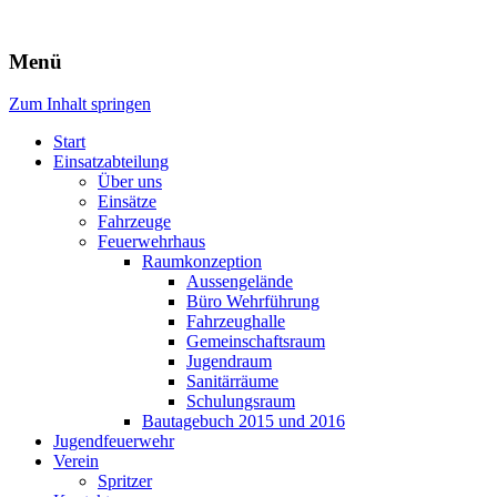
Freiwillige Feuerwehr Rodheim
Menü
v.d.H.
Zum Inhalt springen
Start
Einsatzabteilung
Über uns
Einsätze
Fahrzeuge
Feuerwehrhaus
Raumkonzeption
Aussengelände
Büro Wehrführung
Fahrzeughalle
Gemeinschaftsraum
Jugendraum
Sanitärräume
Schulungsraum
Bautagebuch 2015 und 2016
Jugendfeuerwehr
Verein
Spritzer