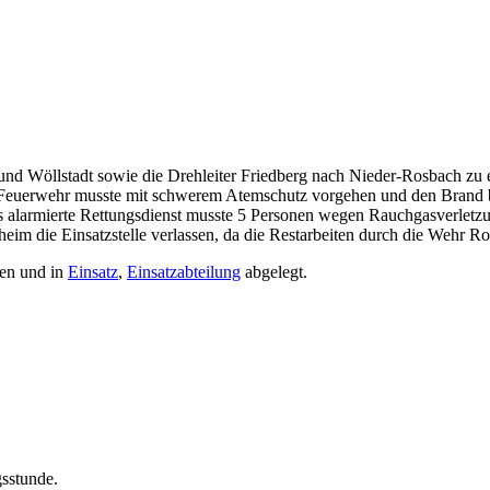
öllstadt sowie die Drehleiter Friedberg nach Nieder-Rosbach zu eine
Feuerwehr musste mit schwerem Atemschutz vorgehen und den Brand be
lls alarmierte Rettungsdienst musste 5 Personen wegen Rauchgasverle
im die Einsatzstelle verlassen, da die Restarbeiten durch die Wehr R
en und in
Einsatz
,
Einsatzabteilung
abgelegt.
gsstunde.