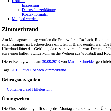
Kontakt
Impressum
Datenschutzerklärung
Kontaktformular
Mitglied werden
Zimmerbrand
Am Montagnachmittag wurden die Feuerwehren Rosbach, Rodheim und W
einem Zimmer im Dachgeschoss ein Ofen in Brand geraten war. Die 
Überdrucklüfter das Gebäude, da es stark verraucht war. Der ebenfa
etwa einer halben Stunde konnten die Wehren aus Wöllstadt und Rodhe
Dieser Beitrag wurde am
30.09.2013
von
Martin Schneider
geschrieb
Tags:
2013
Feuer
Rosbach
Zimmerbrand
Beitragsnavigation
←
Containerbrand
Hilfeleistung
→
Übungszeiten
Die Einsatzabteilung trifft sich jeden Montag ab 20:00 Uhr zur Übun