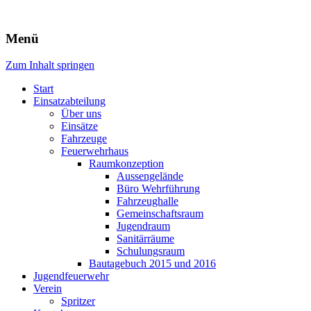
Freiwillige Feuerwehr Rodheim 
Menü
Zum Inhalt springen
Start
Einsatzabteilung
Über uns
Einsätze
Fahrzeuge
Feuerwehrhaus
Raumkonzeption
Aussengelände
Büro Wehrführung
Fahrzeughalle
Gemeinschaftsraum
Jugendraum
Sanitärräume
Schulungsraum
Bautagebuch 2015 und 2016
Jugendfeuerwehr
Verein
Spritzer