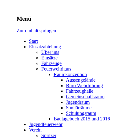
Freiwillige Feuerwehr Rodhe
Menü
Zum Inhalt springen
Start
Einsatzabteilung
Über uns
Einsätze
Fahrzeuge
Feuerwehrhaus
Raumkonzeption
Aussengelände
Büro Wehrführung
Fahrzeughalle
Gemeinschaftsraum
Jugendraum
Sanitärräume
Schulungsraum
Bautagebuch 2015 und 2016
Jugendfeuerwehr
Verein
Spritzer