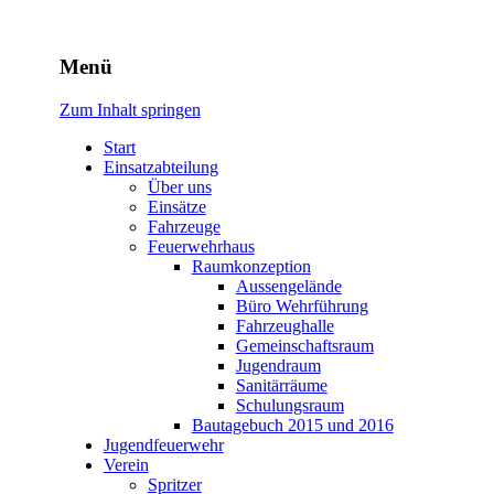
Freiwillige Feuerwehr
Menü
Rodheim v.d.H.
Zum Inhalt springen
Start
Einsatzabteilung
Über uns
Einsätze
Fahrzeuge
Feuerwehrhaus
Raumkonzeption
Aussengelände
Büro Wehrführung
Fahrzeughalle
Gemeinschaftsraum
Jugendraum
Sanitärräume
Schulungsraum
Bautagebuch 2015 und 2016
Jugendfeuerwehr
Verein
Spritzer