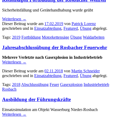
Sicherheitsfällung und Gerätehandhabung wurde geübt
Weiterlesen
→
Dieser Beitrag wurde am
17.02.2019
von
Patrick Lorenz
geschrieben und in
Einsatzabteilung
,
Featured
,
Übung
abgelegt.
Tags:
2019
Fortbildung
Motorkettensäge
Übung
Waldarbeiten
Jahresabschlussübung der Rosbacher Feuerwehr
Mehrere Verletzte nach Gasexplosion in Industriebetrieb
Weiterlesen
→
Dieser Beitrag wurde am
02.11.2018
von
Martin Schneider
geschrieben und in
Einsatzabteilung
,
Featured
,
Übung
abgelegt.
Tags:
2018
Abschlussübung
Feuer
Gasexplosion
Industriebetrieb
Rosbach
Ausbildung der Führungskräfte
Einsatzsimulation am Objekt Wasserburg Nieder-Rosbach
Weiterlesen
→