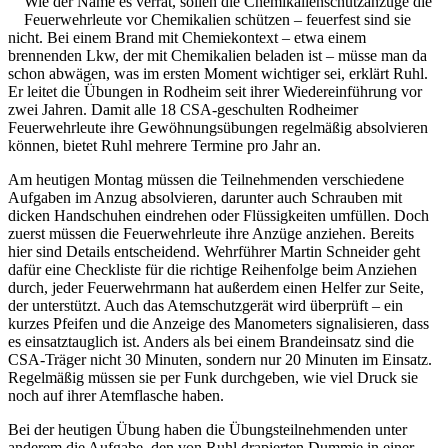
Wie der Name es verrät, sollen die Chemikalienschutzanzüge die
Feuerwehrleute vor Chemikalien schützen – feuerfest sind sie
nicht. Bei einem Brand mit Chemiekontext – etwa einem
brennenden Lkw, der mit Chemikalien beladen ist – müsse man da
schon abwägen, was im ersten Moment wichtiger sei, erklärt Ruhl.
Er leitet die Übungen in Rodheim seit ihrer Wiedereinführung vor
zwei Jahren. Damit alle 18 CSA-geschulten Rodheimer
Feuerwehrleute ihre Gewöhnungsübungen regelmäßig absolvieren
können, bietet Ruhl mehrere Termine pro Jahr an.
Am heutigen Montag müssen die Teilnehmenden verschiedene
Aufgaben im Anzug absolvieren, darunter auch Schrauben mit
dicken Handschuhen eindrehen oder Flüssigkeiten umfüllen. Doch
zuerst müssen die Feuerwehrleute ihre Anzüge anziehen. Bereits
hier sind Details entscheidend. Wehrführer Martin Schneider geht
dafür eine Checkliste für die richtige Reihenfolge beim Anziehen
durch, jeder Feuerwehrmann hat außerdem einen Helfer zur Seite,
der unterstützt. Auch das Atemschutzgerät wird überprüft – ein
kurzes Pfeifen und die Anzeige des Manometers signalisieren, dass
es einsatztauglich ist. Anders als bei einem Brandeinsatz sind die
CSA-Träger nicht 30 Minuten, sondern nur 20 Minuten im Einsatz.
Regelmäßig müssen sie per Funk durchgeben, wie viel Druck sie
noch auf ihrer Atemflasche haben.
Bei der heutigen Übung haben die Übungsteilnehmenden unter
anderem die Aufgabe, den von Ruhl drapierten Dummie in einer