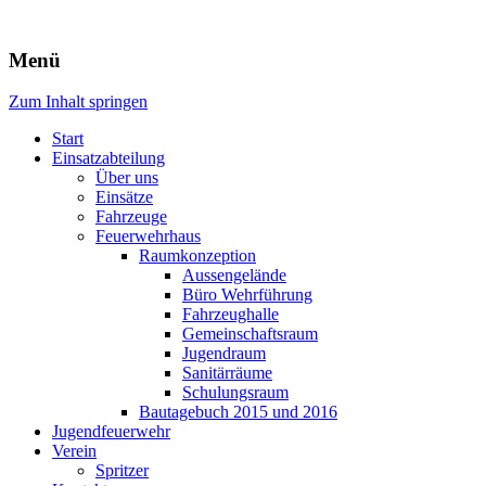
Freiwillige Feuerwehr Rodheim
Menü
v.d.H.
Zum Inhalt springen
Start
Einsatzabteilung
Über uns
Einsätze
Fahrzeuge
Feuerwehrhaus
Raumkonzeption
Aussengelände
Büro Wehrführung
Fahrzeughalle
Gemeinschaftsraum
Jugendraum
Sanitärräume
Schulungsraum
Bautagebuch 2015 und 2016
Jugendfeuerwehr
Verein
Spritzer