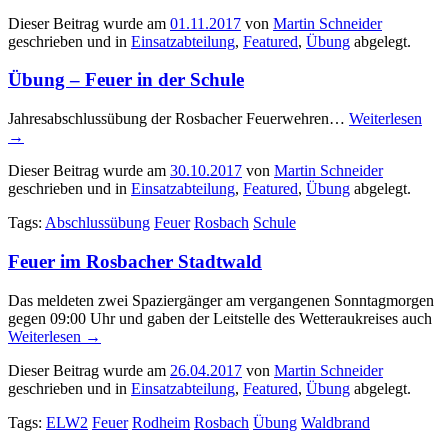
Dieser Beitrag wurde am
01.11.2017
von
Martin Schneider
geschrieben und in
Einsatzabteilung
,
Featured
,
Übung
abgelegt.
Übung – Feuer in der Schule
Jahresabschlussübung der Rosbacher Feuerwehren…
Weiterlesen
→
Dieser Beitrag wurde am
30.10.2017
von
Martin Schneider
geschrieben und in
Einsatzabteilung
,
Featured
,
Übung
abgelegt.
Tags:
Abschlussübung
Feuer
Rosbach
Schule
Feuer im Rosbacher Stadtwald
Das meldeten zwei Spaziergänger am vergangenen Sonntagmorgen
gegen 09:00 Uhr und gaben der Leitstelle des Wetteraukreises auch
Weiterlesen
→
Dieser Beitrag wurde am
26.04.2017
von
Martin Schneider
geschrieben und in
Einsatzabteilung
,
Featured
,
Übung
abgelegt.
Tags:
ELW2
Feuer
Rodheim
Rosbach
Übung
Waldbrand