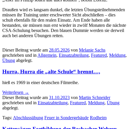
Draußen wird es langsam dunkel, die letzten Übungsteilnehmenden
müssen ihr Training unter erschwerter Sicht abschließen – dies
schult ebenfalls für den realen Einsatz. Am Ende haben alle
bestanden, sie müssen nun erst wieder in zwölf Monaten die nächste
CSA-Schulung besuchen. Den blauen Dummie werden sie derweil
auch bei anderen Übungen retten.
Dieser Beitrag wurde am
28.05.2026
von
Melanie Sachs
geschrieben und in
Allgemein
,
Einsatzabteilung
,
Featured
,
Meldung
,
Übung
abgelegt.
Hurra, Hurra die „alte Schule“ brennt…,
hieß es 1969 in einer deutschen Filmreihe.
Weiterlesen
→
Dieser Beitrag wurde am
31.10.2023
von
Martin Schneider
geschrieben und in
Einsatzabteilung
,
Featured
,
Meldung
,
Übung
abgelegt.
Tags:
Abschlussübung
Feuer in Sondergebäude
Rodheim
Kettensägen Fortbildung der Rosbacher Wehren