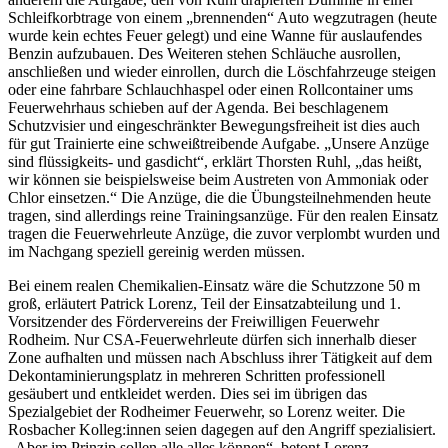
Schleifkorbtrage von einem „brennenden“ Auto wegzutragen (heute
wurde kein echtes Feuer gelegt) und eine Wanne für auslaufendes
Benzin aufzubauen. Des Weiteren stehen Schläuche ausrollen,
anschließen und wieder einrollen, durch die Löschfahrzeuge steigen
oder eine fahrbare Schlauchhaspel oder einen Rollcontainer ums
Feuerwehrhaus schieben auf der Agenda. Bei beschlagenem
Schutzvisier und eingeschränkter Bewegungsfreiheit ist dies auch
für gut Trainierte eine schweißtreibende Aufgabe. „Unsere Anzüge
sind flüssigkeits- und gasdicht“, erklärt Thorsten Ruhl, „das heißt,
wir können sie beispielsweise beim Austreten von Ammoniak oder
Chlor einsetzen.“ Die Anzüge, die die Übungsteilnehmenden heute
tragen, sind allerdings reine Trainingsanzüge. Für den realen Einsatz
tragen die Feuerwehrleute Anzüge, die zuvor verplombt wurden und
im Nachgang speziell gereinig werden müssen.
Bei einem realen Chemikalien-Einsatz wäre die Schutzzone 50 m
groß, erläutert Patrick Lorenz, Teil der Einsatzabteilung und 1.
Vorsitzender des Fördervereins der Freiwilligen Feuerwehr
Rodheim. Nur CSA-Feuerwehrleute dürfen sich innerhalb dieser
Zone aufhalten und müssen nach Abschluss ihrer Tätigkeit auf dem
Dekontaminierungsplatz in mehreren Schritten professionell
gesäubert und entkleidet werden. Dies sei im übrigen das
Spezialgebiet der Rodheimer Feuerwehr, so Lorenz weiter. Die
Rosbacher Kolleg:innen seien dagegen auf den Angriff spezialisiert.
„Aber im Prinzip sollen alle alles können“, betont Lorenz.