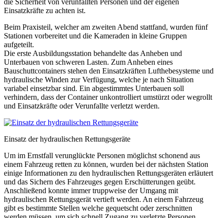
die Sicherheit von verunfallten Personen und der eigenen
Einsatzkräfte zu achten ist.
Beim Praxisteil, welcher am zweiten Abend stattfand, wurden fünf
Stationen vorbereitet und die Kameraden in kleine Gruppen
aufgeteilt.
Die erste Ausbildungsstation behandelte das Anheben und
Unterbauen von schweren Lasten. Zum Anheben eines
Bauschuttcontainers stehen den Einsatzkräften Lufthebesysteme und
hydraulische Winden zur Verfügung, welche je nach Situation
variabel einsetzbar sind. Ein abgestimmtes Unterbauen soll
verhindern, dass der Container unkontrolliert umstürzt oder wegrollt
und Einsatzkräfte oder Verunfallte verletzt werden.
Einsatz der hydraulischen Rettungsgeräte
Um im Ernstfall verunglückte Personen möglichst schonend aus
einem Fahrzeug retten zu können, wurden bei der nächsten Station
einige Informationen zu den hydraulischen Rettungsgeräten erläutert
und das Sichern des Fahrzeuges gegen Erschütterungen geübt.
Anschließend konnte immer truppweise der Umgang mit
hydraulischen Rettungsgerät vertieft werden. An einem Fahrzeug
gibt es bestimmte Stellen welche gequetscht oder zerschnitten
werden müssen, um sich schnell Zugang zu verletzte Personen