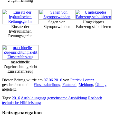
Zugeinrichtung
Sägen von
Umgekipptes
Einsatz der
Styroporwänden
Fahrzeug stabilisieren
hydraulischen
Rettungsgeräte
maschinelle
Zugeinrichtung zieht
Einsatzfahrzeug
Dieser Beitrag wurde am
07.06.2016
von
Patrick Lorenz
geschrieben und in
Einsatzabteilung
,
Featured
,
Meldung
,
Übung
abgelegt.
Tags:
2016
Ausbildungstag
gemeinsame Ausbildung
Rosbach
technische Hilfeleistung
Beitragsnavigation