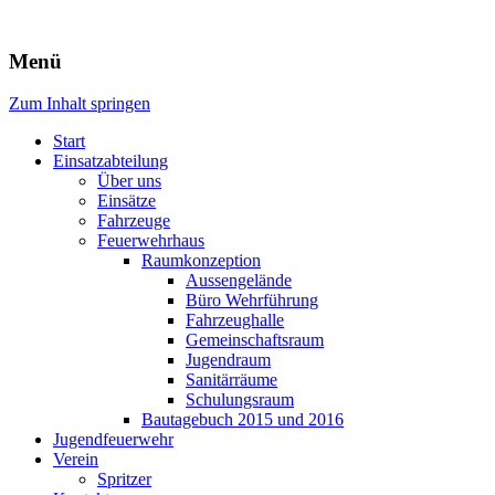
Freiwillige Feuerwehr Rodheim
Menü
v.d.H.
Zum Inhalt springen
Start
Einsatzabteilung
Über uns
Einsätze
Fahrzeuge
Feuerwehrhaus
Raumkonzeption
Aussengelände
Büro Wehrführung
Fahrzeughalle
Gemeinschaftsraum
Jugendraum
Sanitärräume
Schulungsraum
Bautagebuch 2015 und 2016
Jugendfeuerwehr
Verein
Spritzer