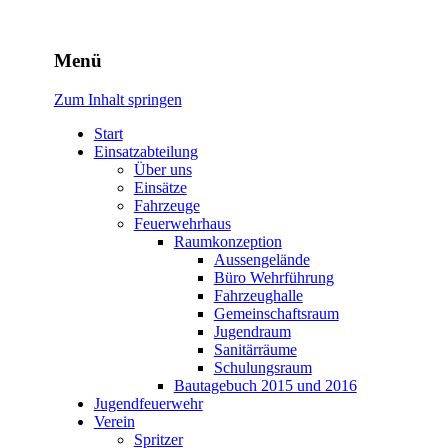
Freiwillige Feuerwehr
Menü
Rodheim v.d.H.
Zum Inhalt springen
Start
Einsatzabteilung
Über uns
Einsätze
Fahrzeuge
Feuerwehrhaus
Raumkonzeption
Aussengelände
Büro Wehrführung
Fahrzeughalle
Gemeinschaftsraum
Jugendraum
Sanitärräume
Schulungsraum
Bautagebuch 2015 und 2016
Jugendfeuerwehr
Verein
Spritzer