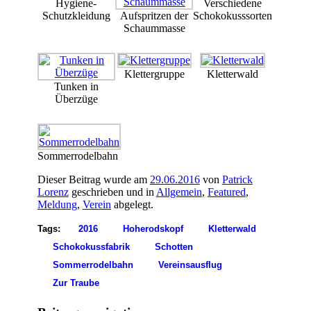
Hygiene-
Verschiedene
Schutzkleidung
Aufspritzen der
Schokokusssorten
Schaummasse
Klettergruppe
Kletterwald
Tunken in
Überzüge
Sommerrodelbahn
Dieser Beitrag wurde am
29.06.2016
von
Patrick
Lorenz
geschrieben und in
Allgemein
,
Featured
,
Meldung
,
Verein
abgelegt.
Tags:
2016
Hoherodskopf
Kletterwald
Schokokussfabrik
Schotten
Sommerrodelbahn
Vereinsausflug
Zur Traube