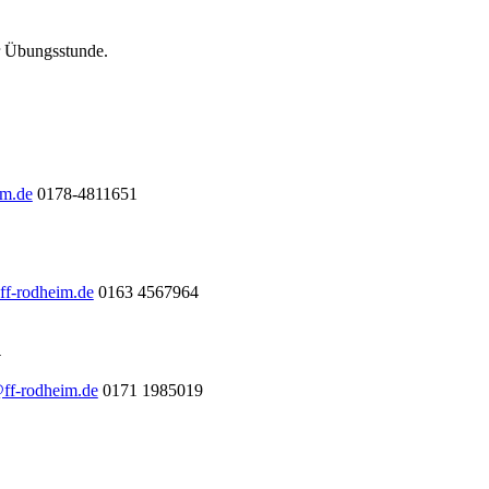
ur Übungsstunde.
im.de
0178-4811651
ff-rodheim.de
0163 4567964
l
@ff-rodheim.de
0171 1985019