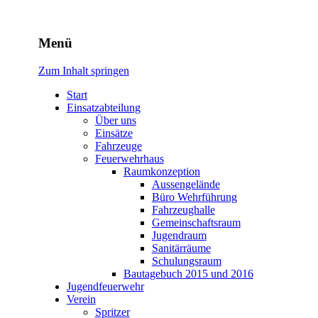
Freiwillige Feuerwehr Rodhe
Menü
Zum Inhalt springen
Start
Einsatzabteilung
Über uns
Einsätze
Fahrzeuge
Feuerwehrhaus
Raumkonzeption
Aussengelände
Büro Wehrführung
Fahrzeughalle
Gemeinschaftsraum
Jugendraum
Sanitärräume
Schulungsraum
Bautagebuch 2015 und 2016
Jugendfeuerwehr
Verein
Spritzer