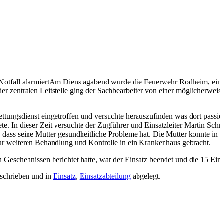
otfall alarmiert
Am Dienstagabend wurde die Feuerwehr Rodheim, ein R
der zentralen Leitstelle ging der Sachbearbeiter von einer möglicherwei
ungsdienst eingetroffen und versuchte herauszufinden was dort passi
ete. In dieser Zeit versuchte der Zugführer und Einsatzleiter Martin S
n, dass seine Mutter gesundheitliche Probleme hat. Die Mutter konnte
zur weiteren Behandlung und Kontrolle in ein Krankenhaus gebracht.
 Geschehnissen berichtet hatte, war der Einsatz beendet und die 15 E
schrieben und in
Einsatz
,
Einsatzabteilung
abgelegt.