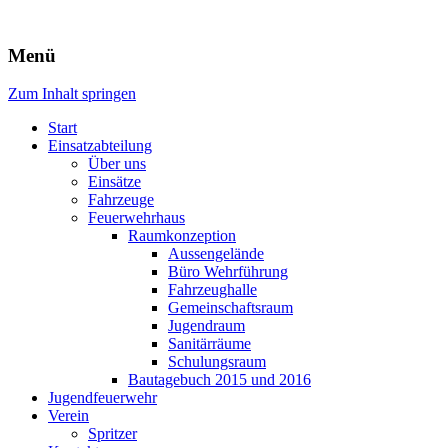
Freiwillige Feuerwehr Rodheim
Menü
v.d.H.
Zum Inhalt springen
Start
Einsatzabteilung
Über uns
Einsätze
Fahrzeuge
Feuerwehrhaus
Raumkonzeption
Aussengelände
Büro Wehrführung
Fahrzeughalle
Gemeinschaftsraum
Jugendraum
Sanitärräume
Schulungsraum
Bautagebuch 2015 und 2016
Jugendfeuerwehr
Verein
Spritzer