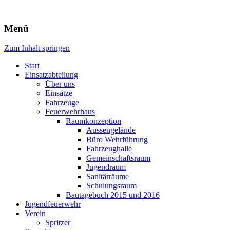
Freiwillige Feuerwehr Rodheim
Menü
v.d.H.
Zum Inhalt springen
Start
Einsatzabteilung
Über uns
Einsätze
Fahrzeuge
Feuerwehrhaus
Raumkonzeption
Aussengelände
Büro Wehrführung
Fahrzeughalle
Gemeinschaftsraum
Jugendraum
Sanitärräume
Schulungsraum
Bautagebuch 2015 und 2016
Jugendfeuerwehr
Verein
Spritzer