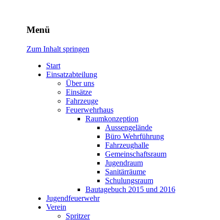
Freiwillige Feuerwehr
Menü
Rodheim v.d.H.
Zum Inhalt springen
Start
Einsatzabteilung
Über uns
Einsätze
Fahrzeuge
Feuerwehrhaus
Raumkonzeption
Aussengelände
Büro Wehrführung
Fahrzeughalle
Gemeinschaftsraum
Jugendraum
Sanitärräume
Schulungsraum
Bautagebuch 2015 und 2016
Jugendfeuerwehr
Verein
Spritzer