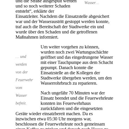
und die Straße ausgespült werden
Wasser…
und so noch weiterer Schaden
entsteht“, erklärte der
Einsatzleiter. Nachdem die Einsatzstelle abgesichert
war und der Wasseraustritt gestoppt werden konnte,
traf auch die Bereitschaft der Stadtwerke ein und
wurde über den Schaden und die getroffenen
Maßnahmen informiert.
Um weiter vorgehen zu können,
wurden noch zwei Wartungsschächte
… und
geöffnet und das eingedrungene Wasser
mit einer Tauchpumpe aus dem Schacht
werden
gepumpt. Danach konnte die
von der
Einsatzstelle an die Kollegen der
Stadtwerke übergeben werden, um den
Feuerwehr
Wasserrohrbruch zu reparieren.
vom
Nach ungefähr 70 Minuten war der
Wasser
Einsatz beendet und die Feuerwehrleute
konnten ins Feuerwehrhaus
befreit.
zurückfahren und die eingesetzten
Geräte wieder einsatzbereit machen. Da es
inzwischen etwa 05:30 Uhr morgens war,
beschlossen die Feuerwehrleute noch gemeinsam