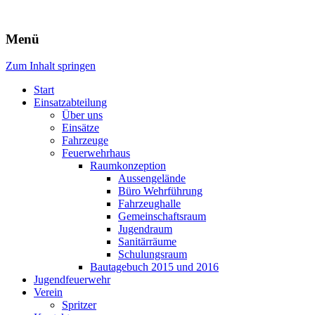
Freiwillige Feuerwehr Rodheim 
Menü
Zum Inhalt springen
Start
Einsatzabteilung
Über uns
Einsätze
Fahrzeuge
Feuerwehrhaus
Raumkonzeption
Aussengelände
Büro Wehrführung
Fahrzeughalle
Gemeinschaftsraum
Jugendraum
Sanitärräume
Schulungsraum
Bautagebuch 2015 und 2016
Jugendfeuerwehr
Verein
Spritzer