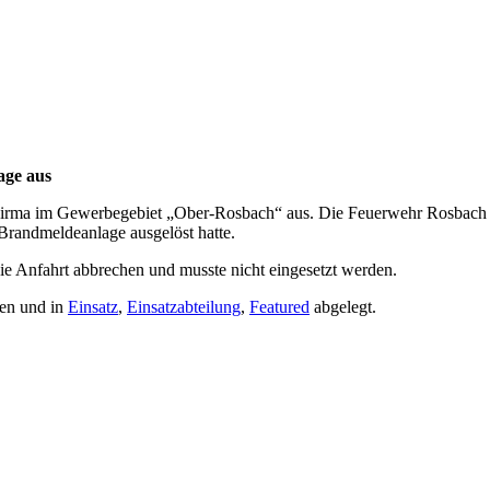
age aus
Firma im Gewerbegebiet „Ober-Rosbach“ aus. Die Feuerwehr Rosbach ko
Brandmeldeanlage ausgelöst hatte.
e Anfahrt abbrechen und musste nicht eingesetzt werden.
en und in
Einsatz
,
Einsatzabteilung
,
Featured
abgelegt.