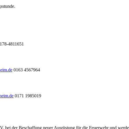
gsstunde.
178-4811651
heim.de
0163 4567964
heim.de
0171 1985019
.V. bei der Beschaffung neuer Ausrüstung für die Feuerwehr und werde