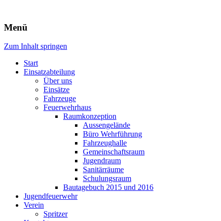
Freiwillige Feuerwehr Rodheim
Menü
v.d.H.
Zum Inhalt springen
Start
Einsatzabteilung
Über uns
Einsätze
Fahrzeuge
Feuerwehrhaus
Raumkonzeption
Aussengelände
Büro Wehrführung
Fahrzeughalle
Gemeinschaftsraum
Jugendraum
Sanitärräume
Schulungsraum
Bautagebuch 2015 und 2016
Jugendfeuerwehr
Verein
Spritzer