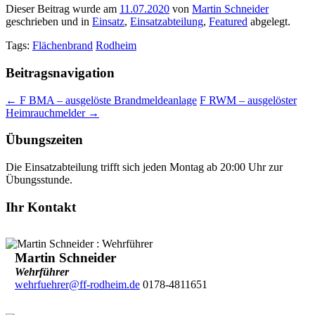
Dieser Beitrag wurde am
11.07.2020
von
Martin Schneider
geschrieben und in
Einsatz
,
Einsatzabteilung
,
Featured
abgelegt.
Tags:
Flächenbrand
Rodheim
Beitragsnavigation
←
F BMA – ausgelöste Brandmeldeanlage
F RWM – ausgelöster
Heimrauchmelder
→
Übungszeiten
Die Einsatzabteilung trifft sich jeden Montag ab 20:00 Uhr zur
Übungsstunde.
Ihr Kontakt
Martin Schneider
Wehrführer
wehrfuehrer@ff-rodheim.de
0178-4811651