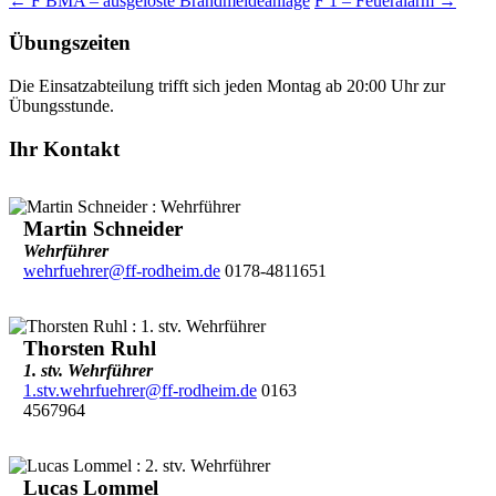
←
F BMA – ausgelöste Brandmeldeanlage
F 1 – Feueralarm
→
Übungszeiten
Die Einsatzabteilung trifft sich jeden Montag ab 20:00 Uhr zur
Übungsstunde.
Ihr Kontakt
Martin Schneider
Wehrführer
wehrfuehrer@ff-rodheim.de
0178-4811651
Thorsten Ruhl
1. stv. Wehrführer
1.stv.wehrfuehrer@ff-rodheim.de
0163
4567964
Lucas Lommel