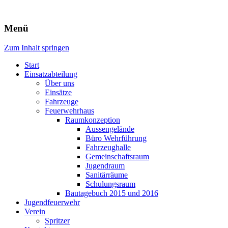
Freiwillige Feuerwehr Rodheim
Menü
v.d.H.
Zum Inhalt springen
Start
Einsatzabteilung
Über uns
Einsätze
Fahrzeuge
Feuerwehrhaus
Raumkonzeption
Aussengelände
Büro Wehrführung
Fahrzeughalle
Gemeinschaftsraum
Jugendraum
Sanitärräume
Schulungsraum
Bautagebuch 2015 und 2016
Jugendfeuerwehr
Verein
Spritzer