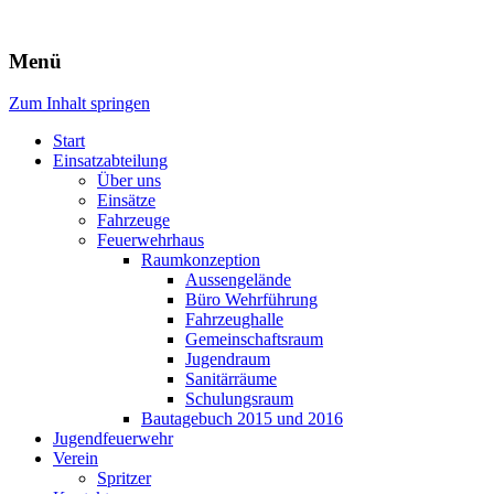
Freiwillige Feuerwehr Rodheim
Menü
v.d.H.
Zum Inhalt springen
Start
Einsatzabteilung
Über uns
Einsätze
Fahrzeuge
Feuerwehrhaus
Raumkonzeption
Aussengelände
Büro Wehrführung
Fahrzeughalle
Gemeinschaftsraum
Jugendraum
Sanitärräume
Schulungsraum
Bautagebuch 2015 und 2016
Jugendfeuerwehr
Verein
Spritzer