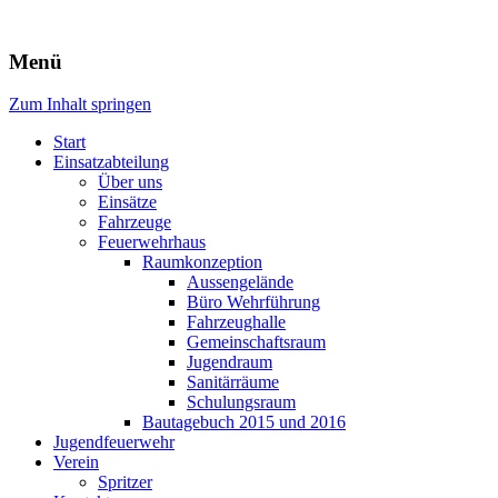
Freiwillige Feuerwehr Rodheim
Menü
v.d.H.
Zum Inhalt springen
Start
Einsatzabteilung
Über uns
Einsätze
Fahrzeuge
Feuerwehrhaus
Raumkonzeption
Aussengelände
Büro Wehrführung
Fahrzeughalle
Gemeinschaftsraum
Jugendraum
Sanitärräume
Schulungsraum
Bautagebuch 2015 und 2016
Jugendfeuerwehr
Verein
Spritzer