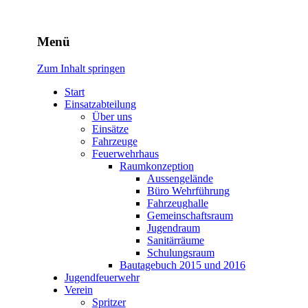
Freiwillige Feuerwehr
Menü
Rodheim v.d.H.
Zum Inhalt springen
Start
Einsatzabteilung
Über uns
Einsätze
Fahrzeuge
Feuerwehrhaus
Raumkonzeption
Aussengelände
Büro Wehrführung
Fahrzeughalle
Gemeinschaftsraum
Jugendraum
Sanitärräume
Schulungsraum
Bautagebuch 2015 und 2016
Jugendfeuerwehr
Verein
Spritzer