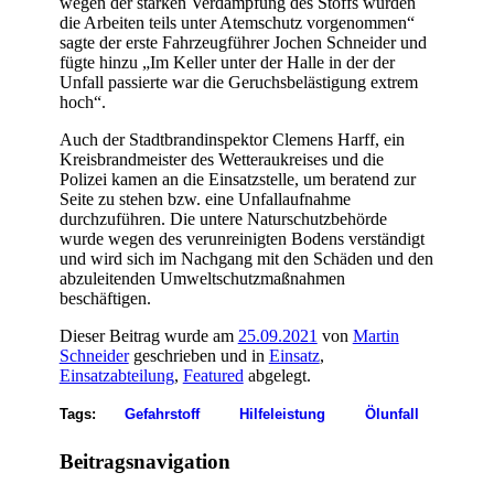
wegen der starken Verdampfung des Stoffs wurden
die Arbeiten teils unter Atemschutz vorgenommen“
sagte der erste Fahrzeugführer Jochen Schneider und
fügte hinzu „Im Keller unter der Halle in der der
Unfall passierte war die Geruchsbelästigung extrem
hoch“.
Auch der Stadtbrandinspektor Clemens Harff, ein
Kreisbrandmeister des Wetteraukreises und die
Polizei kamen an die Einsatzstelle, um beratend zur
Seite zu stehen bzw. eine Unfallaufnahme
durchzuführen. Die untere Naturschutzbehörde
wurde wegen des verunreinigten Bodens verständigt
und wird sich im Nachgang mit den Schäden und den
abzuleitenden Umweltschutzmaßnahmen
beschäftigen.
Dieser Beitrag wurde am
25.09.2021
von
Martin
Schneider
geschrieben und in
Einsatz
,
Einsatzabteilung
,
Featured
abgelegt.
Tags:
Gefahrstoff
Hilfeleistung
Ölunfall
Beitragsnavigation