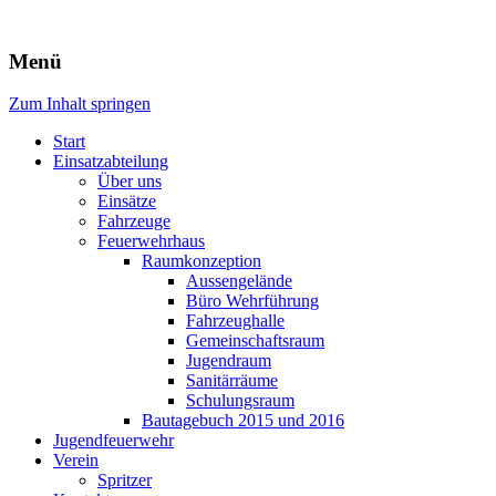
Freiwillige Feuerwehr Rodheim
Menü
v.d.H.
Zum Inhalt springen
Start
Einsatzabteilung
Über uns
Einsätze
Fahrzeuge
Feuerwehrhaus
Raumkonzeption
Aussengelände
Büro Wehrführung
Fahrzeughalle
Gemeinschaftsraum
Jugendraum
Sanitärräume
Schulungsraum
Bautagebuch 2015 und 2016
Jugendfeuerwehr
Verein
Spritzer