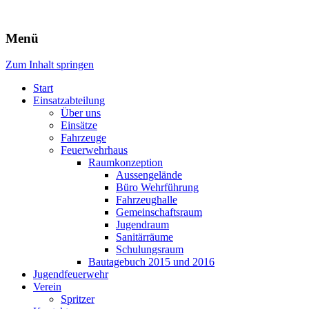
Freiwillige Feuerwehr Rodheim 
Menü
Zum Inhalt springen
Start
Einsatzabteilung
Über uns
Einsätze
Fahrzeuge
Feuerwehrhaus
Raumkonzeption
Aussengelände
Büro Wehrführung
Fahrzeughalle
Gemeinschaftsraum
Jugendraum
Sanitärräume
Schulungsraum
Bautagebuch 2015 und 2016
Jugendfeuerwehr
Verein
Spritzer