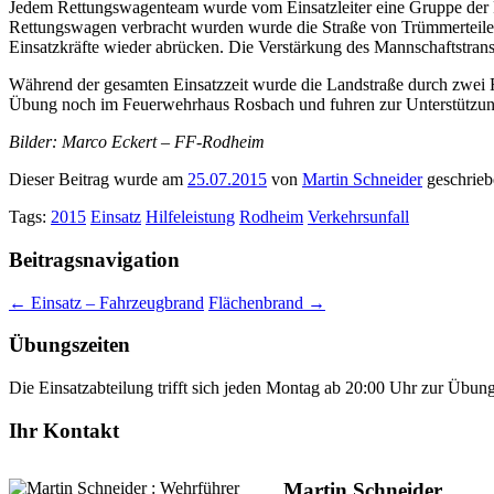
Jedem Rettungswagenteam wurde vom Einsatzleiter eine Gruppe der F
Rettungswagen verbracht wurden wurde die Straße von Trümmerteilen 
Einsatzkräfte wieder abrücken. Die Verstärkung des Mannschaftstran
Während der gesamten Einsatzzeit wurde die Landstraße durch zwei
Übung noch im Feuerwehrhaus Rosbach und fuhren zur Unterstützung 
Bilder: Marco Eckert – FF-Rodheim
Dieser Beitrag wurde am
25.07.2015
von
Martin Schneider
geschrieb
Tags:
2015
Einsatz
Hilfeleistung
Rodheim
Verkehrsunfall
Beitragsnavigation
←
Einsatz – Fahrzeugbrand
Flächenbrand
→
Übungszeiten
Die Einsatzabteilung trifft sich jeden Montag ab 20:00 Uhr zur Übun
Ihr Kontakt
Martin Schneider