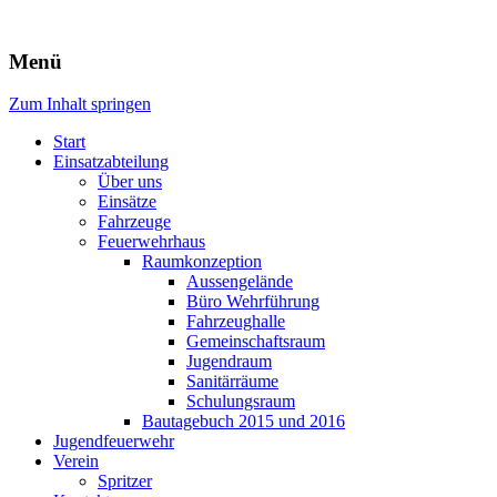
Freiwillige Feuerwehr Rodheim
Menü
v.d.H.
Zum Inhalt springen
Start
Einsatzabteilung
Über uns
Einsätze
Fahrzeuge
Feuerwehrhaus
Raumkonzeption
Aussengelände
Büro Wehrführung
Fahrzeughalle
Gemeinschaftsraum
Jugendraum
Sanitärräume
Schulungsraum
Bautagebuch 2015 und 2016
Jugendfeuerwehr
Verein
Spritzer