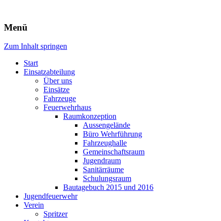
Freiwillige Feuerwehr Rodheim 
Menü
Zum Inhalt springen
Start
Einsatzabteilung
Über uns
Einsätze
Fahrzeuge
Feuerwehrhaus
Raumkonzeption
Aussengelände
Büro Wehrführung
Fahrzeughalle
Gemeinschaftsraum
Jugendraum
Sanitärräume
Schulungsraum
Bautagebuch 2015 und 2016
Jugendfeuerwehr
Verein
Spritzer