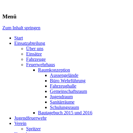
Freiwillige Feuerwehr Rodheim
Menü
v.d.H.
Zum Inhalt springen
Start
Einsatzabteilung
Über uns
Einsätze
Fahrzeuge
Feuerwehrhaus
Raumkonzeption
Aussengelände
Büro Wehrführung
Fahrzeughalle
Gemeinschaftsraum
Jugendraum
Sanitärräume
Schulungsraum
Bautagebuch 2015 und 2016
Jugendfeuerwehr
Verein
Spritzer