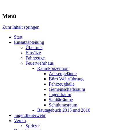
Freiwillige Feuerwehr Rodheim
Menü
v.d.H.
Zum Inhalt springen
Start
Einsatzabteilung
Über uns
Einsätze
Fahrzeuge
Feuerwehrhaus
Raumkonzeption
Aussengelände
Büro Wehrführung
Fahrzeughalle
Gemeinschaftsraum
Jugendraum
Sanitärräume
Schulungsraum
Bautagebuch 2015 und 2016
Jugendfeuerwehr
Verein
Spritzer