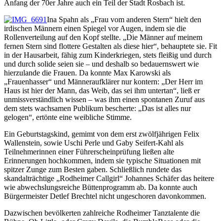
Anfang der 70er Jahre auch ein Teil der Stadt Rosbach ist.
Ina Spahn als „Frau vom anderen Stern“ hielt den
irdischen Männern einen Spiegel vor Augen, indem sie die
Rollenverteilung auf den Kopf stellte. „Die Männer auf meinem
fernen Stern sind flottere Gestalten als diese hier“, behauptete sie. Fit
in der Hausarbeit, fähig zum Kinderkriegen, stets fleißig und durch
und durch solide seien sie – und deshalb so bedauernswert wie
hierzulande die Frauen. Da konnte Max Karowski als
„Frauenhasser“ und Männeraufklärer nur kontern: „Der Herr im
Haus ist hier der Mann, das Weib, das sei ihm untertan“, ließ er
unmissverständlich wissen – was ihm einen spontanen Zuruf aus
dem stets wachsamen Publikum bescherte: „Das ist alles nur
gelogen“, ertönte eine weibliche Stimme.
Ein Geburtstagskind, gemimt von dem erst zwölfjährigen Felix
Wallenstein, sowie Uschi Perle und Gaby Seifert-Kahl als
Teilnehmerinnen einer Führerscheinprüfung ließen alte
Erinnerungen hochkommen, indem sie typische Situationen mit
spitzer Zunge zum Besten gaben. Schließlich rundete das
skandalträchtige „Rodheimer Callgirl“ Johannes Schäfer das heitere
wie abwechslungsreiche Büttenprogramm ab. Da konnte auch
Bürgermeister Detlef Brechtel nicht ungeschoren davonkommen.
Dazwischen bevölkerten zahlreiche Rodheimer Tanztalente die