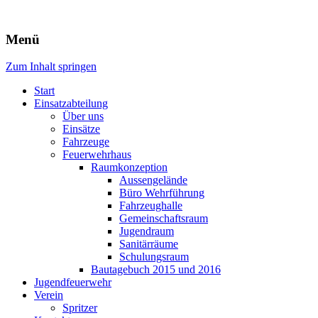
Freiwillige Feuerwehr Rodheim
Menü
v.d.H.
Zum Inhalt springen
Start
Einsatzabteilung
Über uns
Einsätze
Fahrzeuge
Feuerwehrhaus
Raumkonzeption
Aussengelände
Büro Wehrführung
Fahrzeughalle
Gemeinschaftsraum
Jugendraum
Sanitärräume
Schulungsraum
Bautagebuch 2015 und 2016
Jugendfeuerwehr
Verein
Spritzer