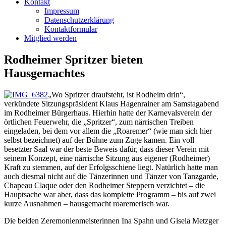
Kontakt
Impressum
Datenschutzerklärung
Kontaktformular
Mitglied werden
Rodheimer Spritzer bieten
Hausgemachtes
„Wo Spritzer draufsteht, ist Rodheim drin“,
verkündete Sitzungspräsident Klaus Hagenrainer am Samstagabend
im Rodheimer Bürgerhaus. Hierhin hatte der Karnevalsverein der
örtlichen Feuerwehr, die „Spritzer“, zum närrischen Treiben
eingeladen, bei dem vor allem die „Roaremer“ (wie man sich hier
selbst bezeichnet) auf der Bühne zum Zuge kamen. Ein voll
besetzter Saal war der beste Beweis dafür, dass dieser Verein mit
seinem Konzept, eine närrische Sitzung aus eigener (Rodheimer)
Kraft zu stemmen, auf der Erfolgsschiene liegt. Natürlich hatte man
auch diesmal nicht auf die Tänzerinnen und Tänzer von Tanzgarde,
Chapeau Claque oder den Rodheimer Steppern verzichtet – die
Hauptsache war aber, dass das komplette Programm – bis auf zwei
kurze Ausnahmen – hausgemacht roaremerisch war.
Die beiden Zeremonienmeisterinnen Ina Spahn und Gisela Metzger