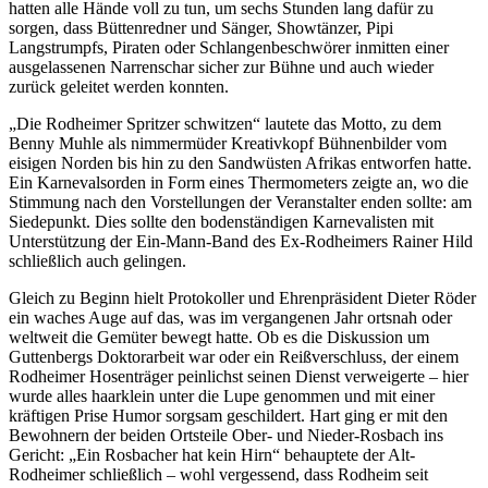
hatten alle Hände voll zu tun, um sechs Stunden lang dafür zu
sorgen, dass Büttenredner und Sänger, Showtänzer, Pipi
Langstrumpfs, Piraten oder Schlangenbeschwörer inmitten einer
ausgelassenen Narrenschar sicher zur Bühne und auch wieder
zurück geleitet werden konnten.
„Die Rodheimer Spritzer schwitzen“ lautete das Motto, zu dem
Benny Muhle als nimmermüder Kreativkopf Bühnenbilder vom
eisigen Norden bis hin zu den Sandwüsten Afrikas entworfen hatte.
Ein Karnevalsorden in Form eines Thermometers zeigte an, wo die
Stimmung nach den Vorstellungen der Veranstalter enden sollte: am
Siedepunkt. Dies sollte den bodenständigen Karnevalisten mit
Unterstützung der Ein-Mann-Band des Ex-Rodheimers Rainer Hild
schließlich auch gelingen.
Gleich zu Beginn hielt Protokoller und Ehrenpräsident Dieter Röder
ein waches Auge auf das, was im vergangenen Jahr ortsnah oder
weltweit die Gemüter bewegt hatte. Ob es die Diskussion um
Guttenbergs Doktorarbeit war oder ein Reißverschluss, der einem
Rodheimer Hosenträger peinlichst seinen Dienst verweigerte – hier
wurde alles haarklein unter die Lupe genommen und mit einer
kräftigen Prise Humor sorgsam geschildert. Hart ging er mit den
Bewohnern der beiden Ortsteile Ober- und Nieder-Rosbach ins
Gericht: „Ein Rosbacher hat kein Hirn“ behauptete der Alt-
Rodheimer schließlich – wohl vergessend, dass Rodheim seit