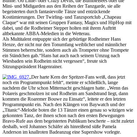
Bühne. Ob Little- oder Crazy Devils, die BumbleBees oder die
Mini- und Midigarden aus den Reihen der Tanzgarde, sie alle
begeisterten durch fantasievolle Tänze und entzückende
Kostümierungen. Der Twirling- und Tanzsportclub „Chapeau
Claque“ war mit seinen Gruppen Fantasy, Magics und HipHop mit
dabei, und die Rodheimer Stepper holten mit ihrem Auftritt
altbekannte ABBA-Meledien in die Wetterau.
Als Multitalent entpuppte sich der gebürtige Rodheimer Hans
Henze, der nicht nur den Tonumfang weiblicher und männlicher
Stimmen beherrschte, sondern auch als Trompeter ohne Trompete
ein Ständchen gab.“Hans hat auch nach seinem Umzug nach
Wiesbaden sein Rodheim nicht vergessen“, freute sich
Sitzungspräsident Hagenrainer.
„Der harte Kern der Spritzer-Fans weiß, dass jetzt
noch ein Programmpunkt fehlt“, meinte er schließlich, lange
nachdem die Uhr schon Mitternacht geschlagen hatte. „Wenn das
Polareis geschmolzen ist und Rodheim am Sandstrand liegt, dann
kommen die Roaremer Bouwe zu Einsatz“, leitete er den letzten
Programmpunkt ein. Nach den Klängen von Baywatch und der
„Titanic“-Melodie boten die 13 Tänzer einen genau so witzigen wie
gekonnten Tanz, der ihnen schon nach den ersten Bewegungen
Bravo-Rufe aus dem begeisterten Publikum bescherte – nicht zuletzt
deshalb, weil Johannes Schäfer als hinreißend süße Pamela
Anderson im knallroten Badeanzug eine Supershow vorlegte.