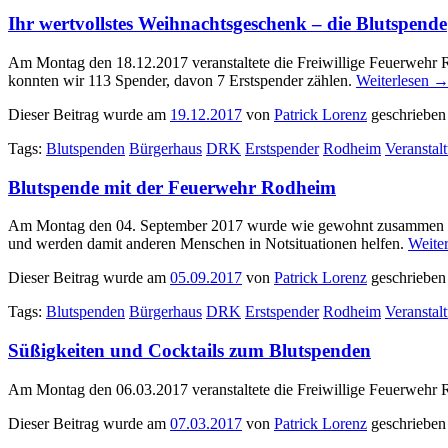
Ihr wertvollstes Weihnachtsgeschenk – die Blutspende
Am Montag den 18.12.2017 veranstaltete die Freiwillige Feuerwehr
R
konnten wir 113 Spender, davon 7 Erstspender zählen.
Weiterlesen
Dieser Beitrag wurde am
19.12.2017
von
Patrick Lorenz
geschrieben
Tags:
Blutspenden
Bürgerhaus
DRK
Erstspender
Rodheim
Veranstal
Blutspende mit der Feuerwehr Rodheim
Am Montag den 04. September 2017 wurde wie gewohnt zusammen mit
und werden damit anderen Menschen in Notsituationen helfen.
Weite
Dieser Beitrag wurde am
05.09.2017
von
Patrick Lorenz
geschrieben
Tags:
Blutspenden
Bürgerhaus
DRK
Erstspender
Rodheim
Veranstal
Süßigkeiten und Cocktails zum Blutspenden
Am Montag den 06.03.2017 veranstaltete die Freiwillige Feuerwehr
Dieser Beitrag wurde am
07.03.2017
von
Patrick Lorenz
geschrieben