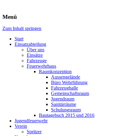
Freiwillige Feuerwehr Rodheim 
Menü
Zum Inhalt springen
Start
Einsatzabteilung
Über uns
Einsätze
Fahrzeuge
Feuerwehrhaus
Raumkonzeption
Aussengelände
Büro Wehrführung
Fahrzeughalle
Gemeinschaftsraum
Jugendraum
Sanitärräume
Schulungsraum
Bautagebuch 2015 und 2016
Jugendfeuerwehr
Verein
Spritzer