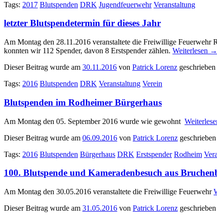
Tags:
2017
Blutspenden
DRK
Jugendfeuerwehr
Veranstaltung
letzter Blutspendetermin für dieses Jahr
Am Montag den 28.11.2016 veranstaltete die Freiwillige Feuerwehr
R
konnten wir 112 Spender, davon 8 Erstspender zählen.
Weiterlesen
Dieser Beitrag wurde am
30.11.2016
von
Patrick Lorenz
geschrieben
Tags:
2016
Blutspenden
DRK
Veranstaltung
Verein
Blutspenden im Rodheimer Bürgerhaus
Am Montag den 05. September 2016 wurde wie gewohnt
Weiterles
Dieser Beitrag wurde am
06.09.2016
von
Patrick Lorenz
geschrieben
Tags:
2016
Blutspenden
Bürgerhaus
DRK
Erstspender
Rodheim
Vera
100. Blutspende und Kameradenbesuch aus Bruchen
Am Montag den 30.05.2016 veranstaltete die Freiwillige Feuerwehr
W
Dieser Beitrag wurde am
31.05.2016
von
Patrick Lorenz
geschrieben