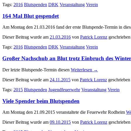
Tags:
2016
Blutspenden
DRK
Veranstaltung
Verein
164 Mal Blut gespendet
Am Montag den 21.03.2016 fand der erste Blutspende-Termin in di
Dieser Beitrag wurde am
21.03.2016
von
Patrick Lorenz
geschrieben
Tags:
2016
Blutspenden
DRK
Veranstaltung
Verein
Großer Nachschub an Blut trotz Einbruch des Winter
Der letzte Blutspende-Termin diesen
Weiterlesen
→
Dieser Beitrag wurde am
24.11.2015
von
Patrick Lorenz
geschrieben
Tags:
2015
Blutspenden
Jugendfeuerwehr
Veranstaltung
Verein
Viele Spender beim Blutspenden
Am Montag den 21.09.2015 veranstaltete die Feuerwehr Rodheim
We
Dieser Beitrag wurde am
09.10.2015
von
Patrick Lorenz
geschrieben