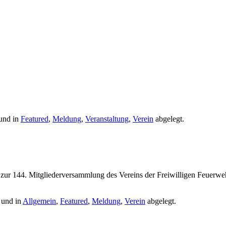
und in
Featured
,
Meldung
,
Veranstaltung
,
Verein
abgelegt.
z zur 144. Mitgliederversammlung des Vereins der Freiwilligen Feuerw
 und in
Allgemein
,
Featured
,
Meldung
,
Verein
abgelegt.