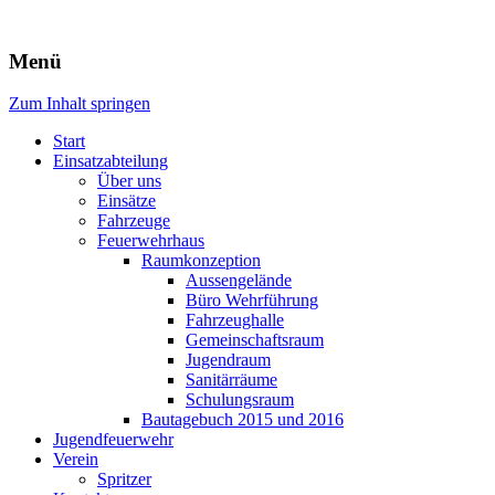
Freiwillige Feuerwehr Rodheim
Menü
v.d.H.
Zum Inhalt springen
Start
Einsatzabteilung
Über uns
Einsätze
Fahrzeuge
Feuerwehrhaus
Raumkonzeption
Aussengelände
Büro Wehrführung
Fahrzeughalle
Gemeinschaftsraum
Jugendraum
Sanitärräume
Schulungsraum
Bautagebuch 2015 und 2016
Jugendfeuerwehr
Verein
Spritzer