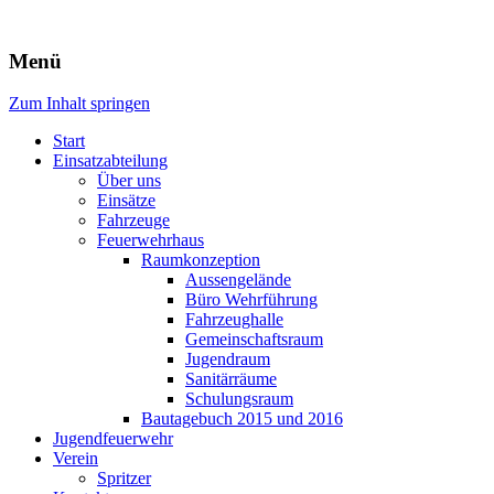
Freiwillige Feuerwehr Rodheim
Menü
v.d.H.
Zum Inhalt springen
Start
Einsatzabteilung
Über uns
Einsätze
Fahrzeuge
Feuerwehrhaus
Raumkonzeption
Aussengelände
Büro Wehrführung
Fahrzeughalle
Gemeinschaftsraum
Jugendraum
Sanitärräume
Schulungsraum
Bautagebuch 2015 und 2016
Jugendfeuerwehr
Verein
Spritzer