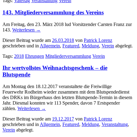
Tags:
Vatertag
Veranstaltung
Verein
143. Mitgliederversammlung des Vereins
Am Freitag, den 23. März 2018 lud Vorsitzender Carsten Franz zur
143.
Weiterlesen
→
Dieser Beitrag wurde am
26.03.2018
von
Patrick Lorenz
geschrieben und in
Allgemein
,
Featured
,
Meldung
,
Verein
abgelegt.
Tags:
2018
Ehrungen
Mitgliederversammlung
Verein
Ihr wertvollstes Weihnachtsgeschenk – die
Blutspende
Am Montag den 18.12.2017 veranstaltete die Freiwillige
Feuerwehr
Rodheim wieder
zusammen mit dem Blutspendedienst
des DRKs im Bürgerhaus den letzten Blutspende-Termin in diesem
Jahr. Diesmal konnten wir 113 Spender, davon 7 Erstspender
zählen.
Weiterlesen
→
Dieser Beitrag wurde am
19.12.2017
von
Patrick Lorenz
geschrieben und in
Allgemein
,
Featured
,
Meldung
,
Veranstaltung
,
Verein
abgelegt.