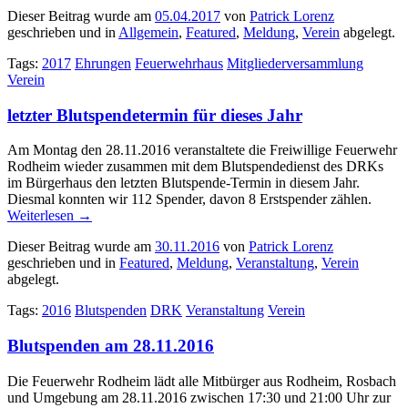
Dieser Beitrag wurde am
05.04.2017
von
Patrick Lorenz
geschrieben und in
Allgemein
,
Featured
,
Meldung
,
Verein
abgelegt.
Tags:
2017
Ehrungen
Feuerwehrhaus
Mitgliederversammlung
Verein
letzter Blutspendetermin für dieses Jahr
Am Montag den 28.11.2016 veranstaltete die Freiwillige Feuerwehr
Rodheim wieder
zusammen mit dem Blutspendedienst des DRKs
im Bürgerhaus den letzten Blutspende-Termin in diesem
Jahr.
Diesmal konnten wir 112 Spender, davon 8 Erstspender zählen.
Weiterlesen
→
Dieser Beitrag wurde am
30.11.2016
von
Patrick Lorenz
geschrieben und in
Featured
,
Meldung
,
Veranstaltung
,
Verein
abgelegt.
Tags:
2016
Blutspenden
DRK
Veranstaltung
Verein
Blutspenden am 28.11.2016
Die Feuerwehr Rodheim lädt alle Mitbürger aus Rodheim, Rosbach
und Umgebung am 28.11.2016
zwischen 17:30 und 21:00 Uhr zur