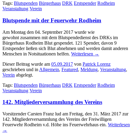
Tags:
Blutspenden
Bürgerhaus
DRK
Erstspender
Rodheim
Veranstaltung
Verein
Blutspende mit der Feuerwehr Rodheim
Am Montag den 04. September 2017 wurde wie
gewohnt zusammen mit dem Blutspendedienst des DRKs im
Bürgerhaus Rodheim Blut gespendet. 121 Spender, davon 9
Erstspender ließen sich Blut abnehmen und werden damit anderen
Menschen in Notsituationen helfen.
Weiterlesen
→
Dieser Beitrag wurde am
05.09.2017
von
Patrick Lorenz
geschrieben und in
Allgemein
,
Featured
,
Meldung
,
Veranstaltung
,
Verein
abgelegt.
Tags:
Blutspenden
Bürgerhaus
DRK
Erstspender
Rodheim
Veranstaltung
Verein
142. Mitgliederversammlung des Vereins
Vorsitzender Carsten Franz lud am Freitag, den 31. März 2017 zur
142. Mitgliederversammlung des Vereins der Freiwilligen
Feuerwehr Rodheim v.d. Höhe ins Feuerwehrhaus ein.
Weiterlesen
→