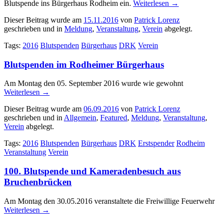
Blutspende ins Bürgerhaus Rodheim ein.
Weiterlesen
→
Dieser Beitrag wurde am
15.11.2016
von
Patrick Lorenz
geschrieben und in
Meldung
,
Veranstaltung
,
Verein
abgelegt.
Tags:
2016
Blutspenden
Bürgerhaus
DRK
Verein
Blutspenden im Rodheimer Bürgerhaus
Am Montag den 05. September 2016 wurde wie gewohnt
Weiterlesen
→
Dieser Beitrag wurde am
06.09.2016
von
Patrick Lorenz
geschrieben und in
Allgemein
,
Featured
,
Meldung
,
Veranstaltung
,
Verein
abgelegt.
Tags:
2016
Blutspenden
Bürgerhaus
DRK
Erstspender
Rodheim
Veranstaltung
Verein
100. Blutspende und Kameradenbesuch aus
Bruchenbrücken
Am Montag den 30.05.2016 veranstaltete die Freiwillige Feuerwehr
Weiterlesen
→