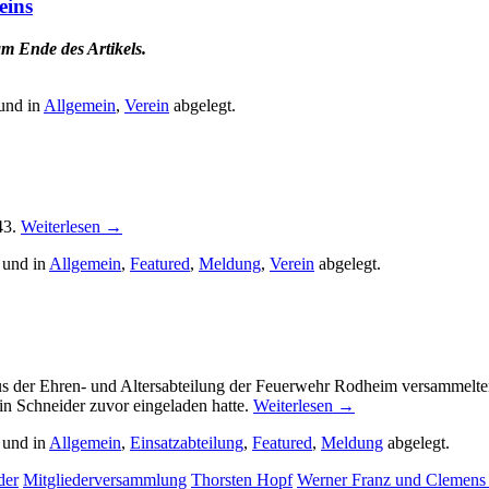
eins
m Ende des Artikels.
und in
Allgemein
,
Verein
abgelegt.
43.
Weiterlesen
→
 und in
Allgemein
,
Featured
,
Meldung
,
Verein
abgelegt.
s der Ehren- und Altersabteilung der Feuerwehr Rodheim versammelt
in Schneider zuvor eingeladen hatte.
Weiterlesen
→
 und in
Allgemein
,
Einsatzabteilung
,
Featured
,
Meldung
abgelegt.
der
Mitgliederversammlung
Thorsten Hopf
Werner Franz und Clemens 