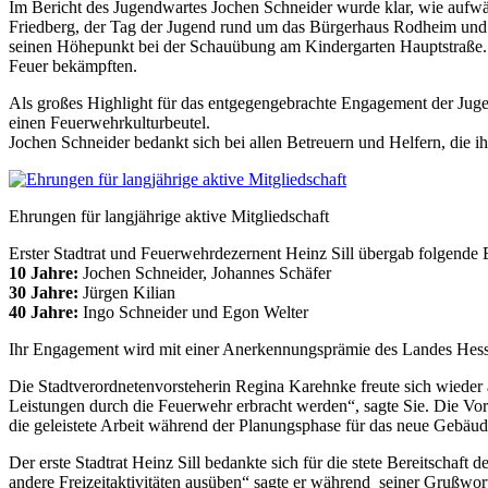
Im Bericht des Jugendwartes Jochen Schneider wurde klar, wie aufwänd
Friedberg, der Tag der Jugend rund um das Bürgerhaus Rodheim und au
seinen Höhepunkt bei der Schauübung am Kindergarten Hauptstraße. 
Feuer bekämpften.
Als großes Highlight für das entgegengebrachte Engagement der Juge
einen Feuerwehrkulturbeutel.
Jochen Schneider bedankt sich bei allen Betreuern und Helfern, die i
Ehrungen für langjährige aktive Mitgliedschaft
Erster Stadtrat und Feuerwehrdezernent Heinz Sill übergab folgende E
10 Jahre:
Jochen Schneider, Johannes Schäfer
30 Jahre:
Jürgen Kilian
40 Jahre:
Ingo Schneider und Egon Welter
Ihr Engagement wird mit einer Anerkennungsprämie des Landes Hessen
Die Stadtverordnetenvorsteherin Regina Karehnke freute sich wiede
Leistungen durch die Feuerwehr erbracht werden“, sagte Sie. Die Vor
die geleistete Arbeit während der Planungsphase für das neue Gebäude 
Der erste Stadtrat Heinz Sill bedankte sich für die stete Bereitschaft
andere Freizeitaktivitäten ausüben“ sagte er während seiner Grußwor