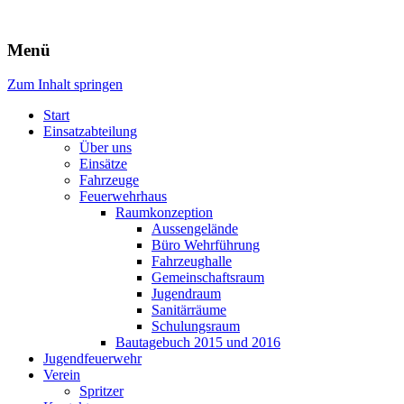
Freiwillige Feuerwehr Rodheim 
Menü
Zum Inhalt springen
Start
Einsatzabteilung
Über uns
Einsätze
Fahrzeuge
Feuerwehrhaus
Raumkonzeption
Aussengelände
Büro Wehrführung
Fahrzeughalle
Gemeinschaftsraum
Jugendraum
Sanitärräume
Schulungsraum
Bautagebuch 2015 und 2016
Jugendfeuerwehr
Verein
Spritzer