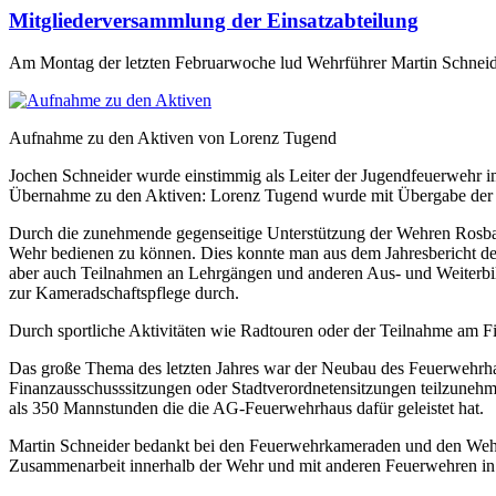
Mitgliederversammlung der Einsatzabteilung
Am Montag der letzten Februarwoche lud Wehrführer Martin Schneide
Aufnahme zu den Aktiven von Lorenz Tugend
Jochen Schneider wurde einstimmig als Leiter der Jugendfeuerwehr im 
Übernahme zu den Aktiven: Lorenz Tugend wurde mit Übergabe der S
Durch die zunehmende gegenseitige Unterstützung der Wehren Rosbach
Wehr bedienen zu können. Dies konnte man aus dem Jahresbericht d
aber auch Teilnahmen an Lehrgängen und anderen Aus- und Weiterb
zur Kameradschaftspflege durch.
Durch sportliche Aktivitäten wie Radtouren oder der Teilnahme am F
Das große Thema des letzten Jahres war der Neubau des Feuerwehrha
Finanzausschusssitzungen oder Stadtverordnetensitzungen teilzuneh
als 350 Mannstunden die die AG-Feuerwehrhaus dafür geleistet hat.
Martin Schneider bedankt bei den Feuerwehrkameraden und den Wehrfü
Zusammenarbeit innerhalb der Wehr und mit anderen Feuerwehren in 