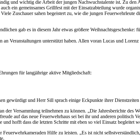
ig und wichtig die Arbeit der jungen Nachwuchstalente ist. Zu den Akt
ch ein gemeinsames Grillfest mit der Einsatzabteilung wurde organisie
Viele Zuschauer sahen begeistert zu, wie die jungen Feuerwehrleute 
ndlichen gab es in diesem Jahr etwas größere Weihnachtsgeschenke: f
hn an Veranstaltungen unterstützt haben. Allen voran Lucas und Lorenz
hrungen für langjährige aktive Mitgliedschaft:
 gewürdigt und Herr Sill sprach einige Eckpunkte ihrer Dienstzeiten
r an der Versammlung teilnehmen zu können. „Die Jahresberichte des 
freude auf das neue Feuerwehrhaus sei bei ihr und anderen politisch Ve
und hofft dass die letzten Schritte mit eben so viel Einsatz begleitet 
 der Feuerwehrkameraden Hilfe zu leisten. „Es ist nicht selbstverständli
te.