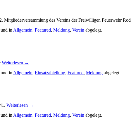
42. Mitgliederversammlung des Vereins der Freiwilligen Feuerwehr Ro
 und in
Allgemein
,
Featured
,
Meldung
,
Verein
abgelegt.
r
Weiterlesen
→
 und in
Allgemein
,
Einsatzabteilung
,
Featured
,
Meldung
abgelegt.
141.
Weiterlesen
→
 und in
Allgemein
,
Featured
,
Meldung
,
Verein
abgelegt.