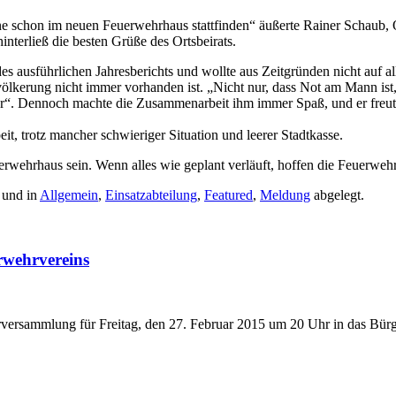
ne schon im neuen Feuerwehrhaus stattfinden“ äußerte Rainer Schaub,
nterließ die besten Grüße des Ortsbeirats.
des ausführlichen Jahresberichts und wollte aus Zeitgründen nicht auf 
lkerung nicht immer vorhanden ist. „Nicht nur, dass Not am Mann ist
er“. Dennoch machte die Zusammenarbeit ihm immer Spaß, und er freut
t, trotz mancher schwieriger Situation und leerer Stadtkasse.
uerwehrhaus sein. Wenn alles wie geplant verläuft, hoffen die Feuerwe
 und in
Allgemein
,
Einsatzabteilung
,
Featured
,
Meldung
abgelegt.
rwehrvereins
ederversammlung für Freitag, den 27. Februar 2015 um 20 Uhr in das Bür