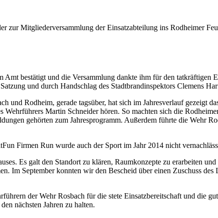
r zur Mitgliederversammlung der Einsatzabteilung ins Rodheimer Feu
Amt bestätigt und die Versammlung dankte ihm für den tatkräftigen Ein
atzung und durch Handschlag des Stadtbrandinspektors Clemens Harf
 und Rodheim, gerade tagsüber, hat sich im Jahresverlauf gezeigt das
es Wehrführers Martin Schneider hören. So machten sich die Rodheim
ildungen gehörten zum Jahresprogramm. Außerdem führte die Wehr Rod
itFun Firmen Run wurde auch der Sport im Jahr 2014 nicht vernachläss
uses. Es galt den Standort zu klären, Raumkonzepte zu erarbeiten un
men. Im September konnten wir den Bescheid über einen Zuschuss des 
hrern der Wehr Rosbach für die stete Einsatzbereitschaft und die gute
den nächsten Jahren zu halten.