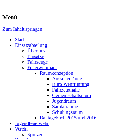
Freiwillige Feuerwehr Rodheim 
Menü
Zum Inhalt springen
Start
Einsatzabteilung
Über uns
Einsätze
Fahrzeuge
Feuerwehrhaus
Raumkonzeption
Aussengelände
Büro Wehrführung
Fahrzeughalle
Gemeinschaftsraum
Jugendraum
Sanitärräume
Schulungsraum
Bautagebuch 2015 und 2016
Jugendfeuerwehr
Verein
Spritzer