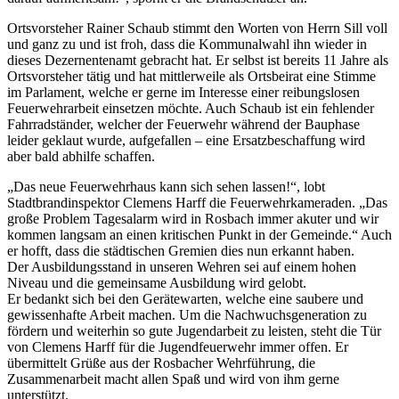
Ortsvorsteher Rainer Schaub stimmt den Worten von Herrn Sill voll
und ganz zu und ist froh, dass die Kommunalwahl ihn wieder in
dieses Dezernentenamt gebracht hat. Er selbst ist bereits 11 Jahre als
Ortsvorsteher tätig und hat mittlerweile als Ortsbeirat eine Stimme
im Parlament, welche er gerne im Interesse einer reibungslosen
Feuerwehrarbeit einsetzen möchte. Auch Schaub ist ein fehlender
Fahrradständer, welcher der Feuerwehr während der Bauphase
leider geklaut wurde, aufgefallen – eine Ersatzbeschaffung wird
aber bald abhilfe schaffen.
„Das neue Feuerwehrhaus kann sich sehen lassen!“, lobt
Stadtbrandinspektor Clemens Harff die Feuerwehrkameraden. „Das
große Problem Tagesalarm wird in Rosbach immer akuter und wir
kommen langsam an einen kritischen Punkt in der Gemeinde.“ Auch
er hofft, dass die städtischen Gremien dies nun erkannt haben.
Der Ausbildungsstand in unseren Wehren sei auf einem hohen
Niveau und die gemeinsame Ausbildung wird gelobt.
Er bedankt sich bei den Gerätewarten, welche eine saubere und
gewissenhafte Arbeit machen. Um die Nachwuchsgeneration zu
fördern und weiterhin so gute Jugendarbeit zu leisten, steht die Tür
von Clemens Harff für die Jugendfeuerwehr immer offen. Er
übermittelt Grüße aus der Rosbacher Wehrführung, die
Zusammenarbeit macht allen Spaß und wird von ihm gerne
unterstützt.