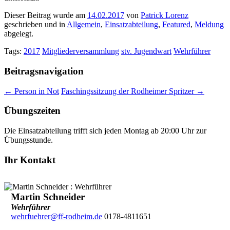
Dieser Beitrag wurde am
14.02.2017
von
Patrick Lorenz
geschrieben und in
Allgemein
,
Einsatzabteilung
,
Featured
,
Meldung
abgelegt.
Tags:
2017
Mitgliederversammlung
stv. Jugendwart
Wehrführer
Beitragsnavigation
←
Person in Not
Faschingssitzung der Rodheimer Spritzer
→
Übungszeiten
Die Einsatzabteilung trifft sich jeden Montag ab 20:00 Uhr zur
Übungsstunde.
Ihr Kontakt
Martin Schneider
Wehrführer
wehrfuehrer@ff-rodheim.de
0178-4811651