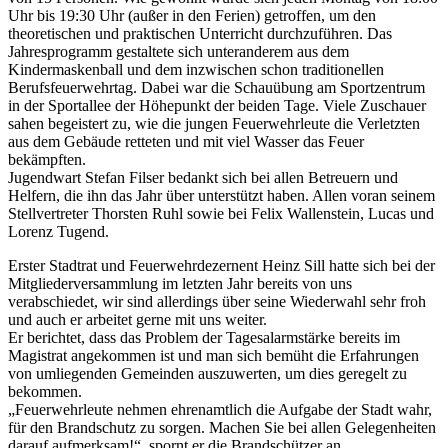
Uhr bis 19:30 Uhr (außer in den Ferien) getroffen, um den
theoretischen und praktischen Unterricht durchzuführen. Das
Jahresprogramm gestaltete sich unteranderem aus dem
Kindermaskenball und dem inzwischen schon traditionellen
Berufsfeuerwehrtag. Dabei war die Schauübung am Sportzentrum
in der Sportallee der Höhepunkt der beiden Tage. Viele Zuschauer
sahen begeistert zu, wie die jungen Feuerwehrleute die Verletzten
aus dem Gebäude retteten und mit viel Wasser das Feuer
bekämpften.
Jugendwart Stefan Filser bedankt sich bei allen Betreuern und
Helfern, die ihn das Jahr über unterstützt haben. Allen voran seinem
Stellvertreter Thorsten Ruhl sowie bei Felix Wallenstein, Lucas und
Lorenz Tugend.
Erster Stadtrat und Feuerwehrdezernent Heinz Sill hatte sich bei der
Mitgliederversammlung im letzten Jahr bereits von uns
verabschiedet, wir sind allerdings über seine Wiederwahl sehr froh
und auch er arbeitet gerne mit uns weiter.
Er berichtet, dass das Problem der Tagesalarmstärke bereits im
Magistrat angekommen ist und man sich bemüht die Erfahrungen
von umliegenden Gemeinden auszuwerten, um dies geregelt zu
bekommen.
„Feuerwehrleute nehmen ehrenamtlich die Aufgabe der Stadt wahr,
für den Brandschutz zu sorgen. Machen Sie bei allen Gelegenheiten
darauf aufmerksam!“, spornt er die Brandschützer an.