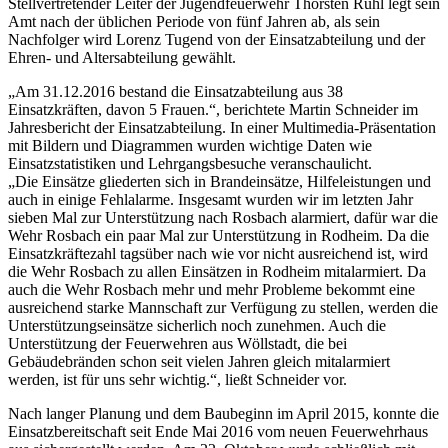
Stellvertretender Leiter der Jugendfeuerwehr Thorsten Ruhl legt sein
Amt nach der üblichen Periode von fünf Jahren ab, als sein
Nachfolger wird Lorenz Tugend von der Einsatzabteilung und der
Ehren- und Altersabteilung gewählt.
„Am 31.12.2016 bestand die Einsatzabteilung aus 38
Einsatzkräften, davon 5 Frauen.“, berichtete Martin Schneider im
Jahresbericht der Einsatzabteilung. In einer Multimedia-Präsentation
mit Bildern und Diagrammen wurden wichtige Daten wie
Einsatzstatistiken und Lehrgangsbesuche veranschaulicht.
„Die Einsätze gliederten sich in Brandeinsätze, Hilfeleistungen und
auch in einige Fehlalarme. Insgesamt wurden wir im letzten Jahr
sieben Mal zur Unterstützung nach Rosbach alarmiert, dafür war die
Wehr Rosbach ein paar Mal zur Unterstützung in Rodheim. Da die
Einsatzkräftezahl tagsüber nach wie vor nicht ausreichend ist, wird
die Wehr Rosbach zu allen Einsätzen in Rodheim mitalarmiert. Da
auch die Wehr Rosbach mehr und mehr Probleme bekommt eine
ausreichend starke Mannschaft zur Verfügung zu stellen, werden die
Unterstützungseinsätze sicherlich noch zunehmen. Auch die
Unterstützung der Feuerwehren aus Wöllstadt, die bei
Gebäudebränden schon seit vielen Jahren gleich mitalarmiert
werden, ist für uns sehr wichtig.“, ließt Schneider vor.
Nach langer Planung und dem Baubeginn im April 2015, konnte die
Einsatzbereitschaft seit Ende Mai 2016 vom neuen Feuerwehrhaus