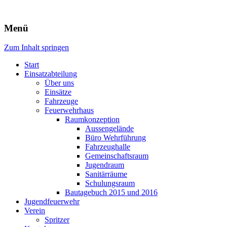
Freiwillige Feuerwehr Rodheim
Menü
v.d.H.
Zum Inhalt springen
Start
Einsatzabteilung
Über uns
Einsätze
Fahrzeuge
Feuerwehrhaus
Raumkonzeption
Aussengelände
Büro Wehrführung
Fahrzeughalle
Gemeinschaftsraum
Jugendraum
Sanitärräume
Schulungsraum
Bautagebuch 2015 und 2016
Jugendfeuerwehr
Verein
Spritzer