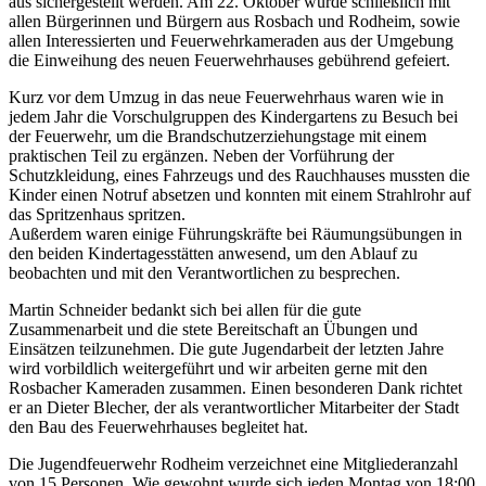
aus sichergestellt werden. Am 22. Oktober wurde schließlich mit
allen Bürgerinnen und Bürgern aus Rosbach und Rodheim, sowie
allen Interessierten und Feuerwehrkameraden aus der Umgebung
die Einweihung des neuen Feuerwehrhauses gebührend gefeiert.
Kurz vor dem Umzug in das neue Feuerwehrhaus waren wie in
jedem Jahr die Vorschulgruppen des Kindergartens zu Besuch bei
der Feuerwehr, um die Brandschutzerziehungstage mit einem
praktischen Teil zu ergänzen. Neben der Vorführung der
Schutzkleidung, eines Fahrzeugs und des Rauchhauses mussten die
Kinder einen Notruf absetzen und konnten mit einem Strahlrohr auf
das Spritzenhaus spritzen.
Außerdem waren einige Führungskräfte bei Räumungsübungen in
den beiden Kindertagesstätten anwesend, um den Ablauf zu
beobachten und mit den Verantwortlichen zu besprechen.
Martin Schneider bedankt sich bei allen für die gute
Zusammenarbeit und die stete Bereitschaft an Übungen und
Einsätzen teilzunehmen. Die gute Jugendarbeit der letzten Jahre
wird vorbildlich weitergeführt und wir arbeiten gerne mit den
Rosbacher Kameraden zusammen. Einen besonderen Dank richtet
er an Dieter Blecher, der als verantwortlicher Mitarbeiter der Stadt
den Bau des Feuerwehrhauses begleitet hat.
Die Jugendfeuerwehr Rodheim verzeichnet eine Mitgliederanzahl
von 15 Personen. Wie gewohnt wurde sich jeden Montag von 18:00