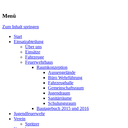
Freiwillige Feuerwehr Rodheim
Menü
v.d.H.
Zum Inhalt springen
Start
Einsatzabteilung
Über uns
Einsätze
Fahrzeuge
Feuerwehrhaus
Raumkonzeption
Aussengelände
Büro Wehrführung
Fahrzeughalle
Gemeinschaftsraum
Jugendraum
Sanitärräume
Schulungsraum
Bautagebuch 2015 und 2016
Jugendfeuerwehr
Verein
Spritzer