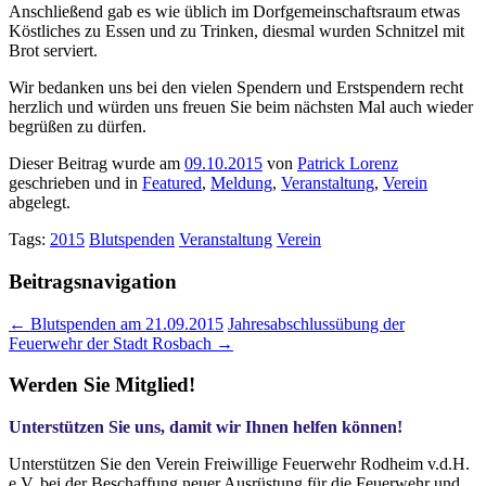
Anschließend gab es wie üblich im Dorfgemeinschaftsraum etwas
Köstliches zu Essen und zu Trinken, diesmal wurden Schnitzel mit
Brot serviert.
Wir bedanken uns bei den vielen Spendern und Erstspendern recht
herzlich und würden uns freuen Sie beim nächsten Mal auch wieder
begrüßen zu dürfen.
Dieser Beitrag wurde am
09.10.2015
von
Patrick Lorenz
geschrieben und in
Featured
,
Meldung
,
Veranstaltung
,
Verein
abgelegt.
Tags:
2015
Blutspenden
Veranstaltung
Verein
Beitragsnavigation
←
Blutspenden am 21.09.2015
Jahresabschlussübung der
Feuerwehr der Stadt Rosbach
→
Werden Sie Mitglied!
Unterstützen Sie uns, damit wir Ihnen helfen können!
Unterstützen Sie den Verein Freiwillige Feuerwehr Rodheim v.d.H.
e.V. bei der Beschaffung neuer Ausrüstung für die Feuerwehr und