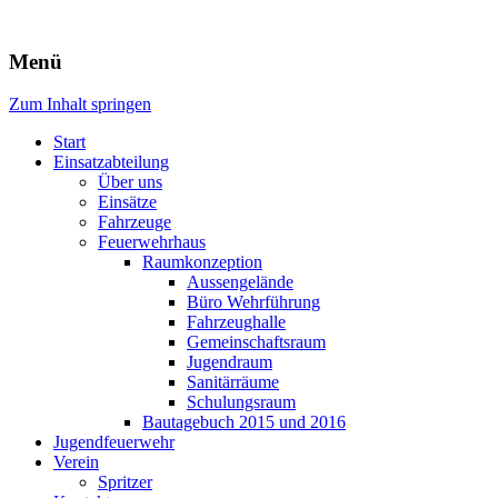
Freiwillige Feuerwehr Rodheim
Menü
v.d.H.
Zum Inhalt springen
Start
Einsatzabteilung
Über uns
Einsätze
Fahrzeuge
Feuerwehrhaus
Raumkonzeption
Aussengelände
Büro Wehrführung
Fahrzeughalle
Gemeinschaftsraum
Jugendraum
Sanitärräume
Schulungsraum
Bautagebuch 2015 und 2016
Jugendfeuerwehr
Verein
Spritzer