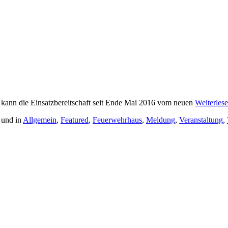
 kann die Einsatzbereitschaft seit Ende Mai 2016 vom neuen
Weiterles
 und in
Allgemein
,
Featured
,
Feuerwehrhaus
,
Meldung
,
Veranstaltung
,