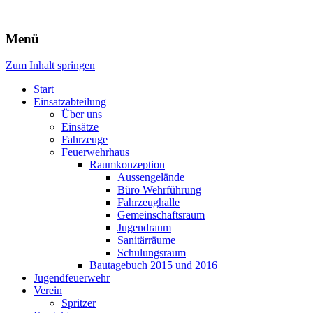
Freiwillige Feuerwehr Rodheim 
Menü
Zum Inhalt springen
Start
Einsatzabteilung
Über uns
Einsätze
Fahrzeuge
Feuerwehrhaus
Raumkonzeption
Aussengelände
Büro Wehrführung
Fahrzeughalle
Gemeinschaftsraum
Jugendraum
Sanitärräume
Schulungsraum
Bautagebuch 2015 und 2016
Jugendfeuerwehr
Verein
Spritzer