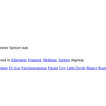
mer Spritzer statt.
 und in
Allgemein
,
Featured
,
Meldung
,
Spritzer
abgelegt.
mmer
Ef-Acts
Faschingssitzung
Fitzner
Goy
Little-Devils
Magics
Roar