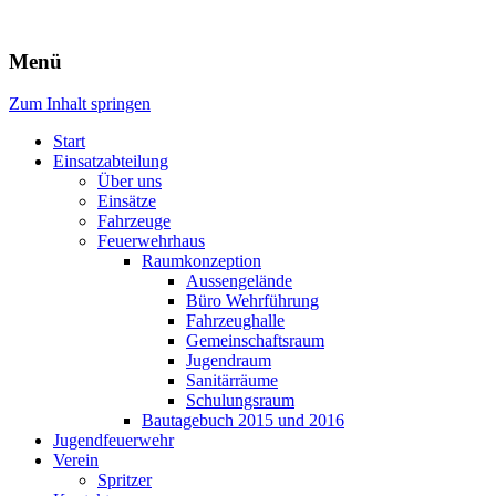
Freiwillige Feuerwehr Rodheim 
Menü
Zum Inhalt springen
Start
Einsatzabteilung
Über uns
Einsätze
Fahrzeuge
Feuerwehrhaus
Raumkonzeption
Aussengelände
Büro Wehrführung
Fahrzeughalle
Gemeinschaftsraum
Jugendraum
Sanitärräume
Schulungsraum
Bautagebuch 2015 und 2016
Jugendfeuerwehr
Verein
Spritzer