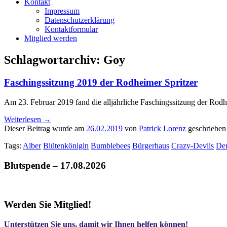
Kontakt
Impressum
Datenschutzerklärung
Kontaktformular
Mitglied werden
Schlagwortarchiv:
Goy
Faschingssitzung 2019 der Rodheimer Spritzer
Am 23. Februar 2019 fand die alljährliche Faschingssitzung der Rodhei
Weiterlesen
→
Dieser Beitrag wurde am
26.02.2019
von
Patrick Lorenz
geschrieben
Tags:
Alber
Blütenkönigin
Bumblebees
Bürgerhaus
Crazy-Devils
De
Blutspende – 17.08.2026
Werden Sie Mitglied!
Unterstützen Sie uns, damit wir Ihnen helfen können!