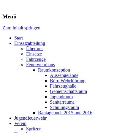
Freiwillige Feuerwehr Rodheim
Menü
v.d.H.
Zum Inhalt springen
Start
Einsatzabteilung
Über uns
Einsätze
Fahrzeuge
Feuerwehrhaus
Raumkonzeption
Aussengelände
Büro Wehrführung
Fahrzeughalle
Gemeinschaftsraum
Jugendraum
Sanitärräume
Schulungsraum
Bautagebuch 2015 und 2016
Jugendfeuerwehr
Verein
Spritzer