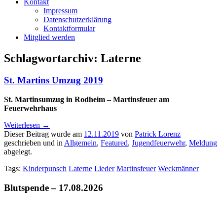
Kontakt
Impressum
Datenschutzerklärung
Kontaktformular
Mitglied werden
Schlagwortarchiv:
Laterne
St. Martins Umzug 2019
St. Martinsumzug in Rodheim – Martinsfeuer am
Feuerwehrhaus
Weiterlesen
→
Dieser Beitrag wurde am
12.11.2019
von
Patrick Lorenz
geschrieben und in
Allgemein
,
Featured
,
Jugendfeuerwehr
,
Meldung
abgelegt.
Tags:
Kinderpunsch
Laterne
Lieder
Martinsfeuer
Weckmänner
Blutspende – 17.08.2026