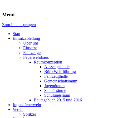
Freiwillige Feuerwehr Rodheim
Menü
v.d.H.
Zum Inhalt springen
Start
Einsatzabteilung
Über uns
Einsätze
Fahrzeuge
Feuerwehrhaus
Raumkonzeption
Aussengelände
Büro Wehrführung
Fahrzeughalle
Gemeinschaftsraum
Jugendraum
Sanitärräume
Schulungsraum
Bautagebuch 2015 und 2016
Jugendfeuerwehr
Verein
Spritzer