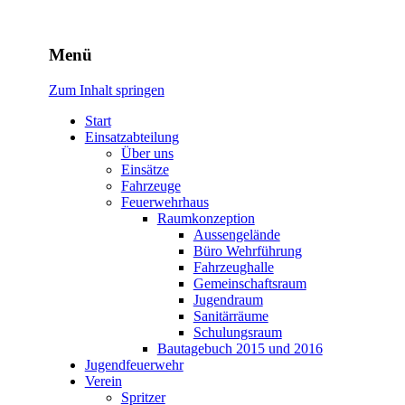
Freiwillige Feuerwehr
Menü
Rodheim v.d.H.
Zum Inhalt springen
Start
Einsatzabteilung
Über uns
Einsätze
Fahrzeuge
Feuerwehrhaus
Raumkonzeption
Aussengelände
Büro Wehrführung
Fahrzeughalle
Gemeinschaftsraum
Jugendraum
Sanitärräume
Schulungsraum
Bautagebuch 2015 und 2016
Jugendfeuerwehr
Verein
Spritzer