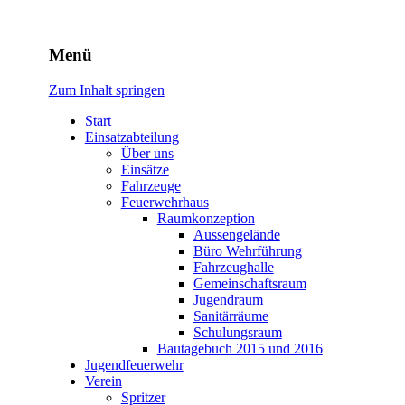
Freiwillige Feuerwehr Rodhe
Menü
Zum Inhalt springen
Start
Einsatzabteilung
Über uns
Einsätze
Fahrzeuge
Feuerwehrhaus
Raumkonzeption
Aussengelände
Büro Wehrführung
Fahrzeughalle
Gemeinschaftsraum
Jugendraum
Sanitärräume
Schulungsraum
Bautagebuch 2015 und 2016
Jugendfeuerwehr
Verein
Spritzer