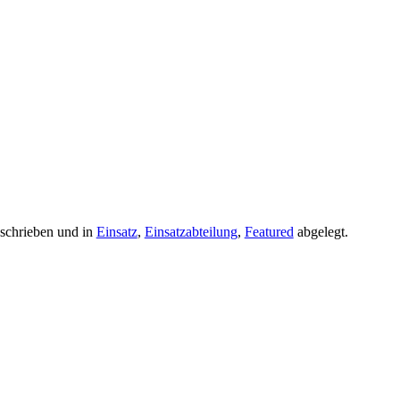
schrieben und in
Einsatz
,
Einsatzabteilung
,
Featured
abgelegt.