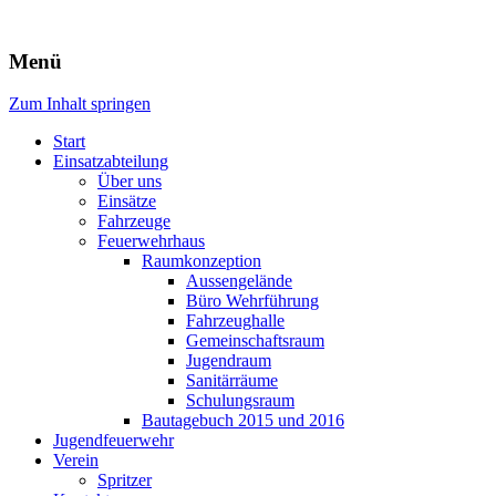
Freiwillige Feuerwehr Rodheim
Menü
v.d.H.
Zum Inhalt springen
Start
Einsatzabteilung
Über uns
Einsätze
Fahrzeuge
Feuerwehrhaus
Raumkonzeption
Aussengelände
Büro Wehrführung
Fahrzeughalle
Gemeinschaftsraum
Jugendraum
Sanitärräume
Schulungsraum
Bautagebuch 2015 und 2016
Jugendfeuerwehr
Verein
Spritzer