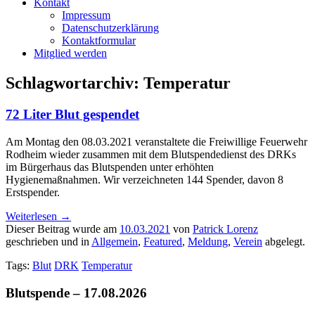
Kontakt
Impressum
Datenschutzerklärung
Kontaktformular
Mitglied werden
Schlagwortarchiv:
Temperatur
72 Liter Blut gespendet
Am Montag den 08.03.2021 veranstaltete die Freiwillige Feuerwehr
Rodheim wieder zusammen mit dem Blutspendedienst des DRKs
im Bürgerhaus das Blutspenden unter erhöhten
Hygienemaßnahmen. Wir verzeichneten 144 Spender, davon 8
Erstspender.
Weiterlesen
→
Dieser Beitrag wurde am
10.03.2021
von
Patrick Lorenz
geschrieben und in
Allgemein
,
Featured
,
Meldung
,
Verein
abgelegt.
Tags:
Blut
DRK
Temperatur
Blutspende – 17.08.2026